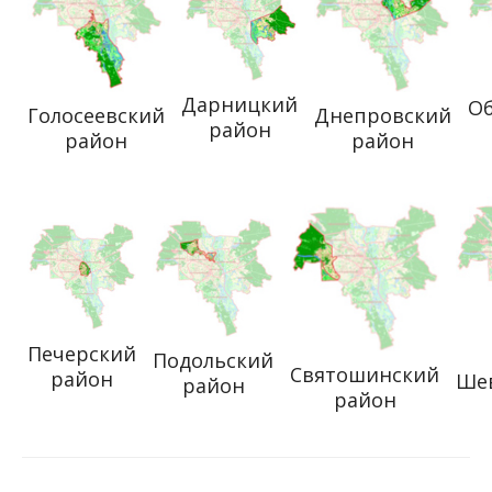
Дарницкий
О
Голосеевский
Днепровский
район
район
район
Печерский
Подольский
Святошинский
район
Ше
район
район