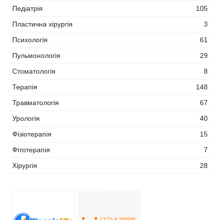
Педіатрія
105
Пластична хірургія
3
Психологія
61
Пульмонологія
29
Стоматологія
8
Терапія
148
Травматологія
67
Урологія
40
Фізіотерапія
15
Фітотерапія
7
Хірургія
28