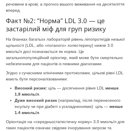
речовини в крові, а прогноз вашого виживання на десятиліття
вперед.
Факт №2: “Норма” LDL 3.0 — це
застарілий міф для груп ризику
На бланках багатьох лабораторій рівень ліпопротеїдів низької
щільності (LDL, або «поганого» холестерину) нижче 3.0
ммоль/л досі позначається як норма. Це
загальнопопуляційний орієнтир, який може бути смертельно
небезпечним для пацієнтів із певними діагнозами.
Згідно з сучасними клінічними протоколами, цільові рівні LDL
мають бути персоналізованими:
Високий ризик:
ціль — досягнення рівня LDL
менше
1.8 ммоль/л
.
Дуже високий ризик
(наприклад, після перенесеного
інсульту чи при діабеті з ускладненнями): ціль —
менше
1.4 ммоль/л
.
Орієнтація на «середньостатистичну норму» 3.0 ммоль/л для
таких пацієнтів означає свідоме ігнорування загрози та