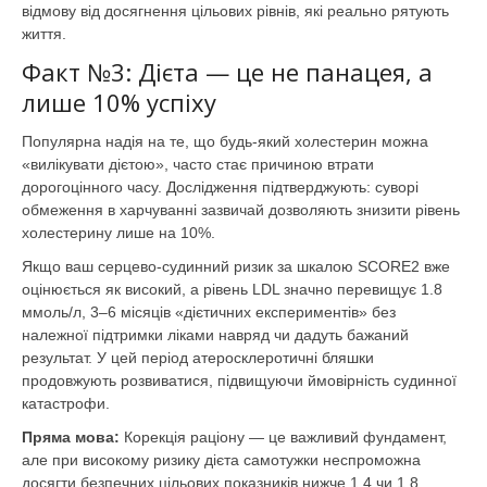
відмову від досягнення цільових рівнів, які реально рятують
життя.
Факт №3: Дієта — це не панацея, а
лише 10% успіху
Популярна надія на те, що будь-який холестерин можна
«вилікувати дієтою», часто стає причиною втрати
дорогоцінного часу. Дослідження підтверджують: суворі
обмеження в харчуванні зазвичай дозволяють знизити рівень
холестерину лише на 10%.
Якщо ваш серцево-судинний ризик за шкалою SCORE2 вже
оцінюється як високий, а рівень LDL значно перевищує 1.8
ммоль/л, 3–6 місяців «дієтичних експериментів» без
належної підтримки ліками навряд чи дадуть бажаний
результат. У цей період атеросклеротичні бляшки
продовжують розвиватися, підвищуючи ймовірність судинної
катастрофи.
Пряма мова:
Корекція раціону — це важливий фундамент,
але при високому ризику дієта самотужки неспроможна
досягти безпечних цільових показників нижче 1.4 чи 1.8