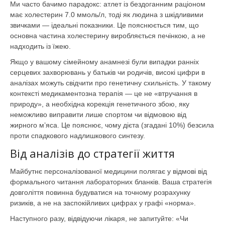
Ми часто бачимо парадокс: атлет із бездоганним раціоном
має холестерин 7.0 ммоль/л, тоді як людина з шкідливими
звичками — ідеальні показники. Це пояснюється тим, що
основна частина холестерину виробляється печінкою, а не
надходить із їжею.
Якщо у вашому сімейному анамнезі були випадки ранніх
серцевих захворювань у батьків чи родичів, високі цифри в
аналізах можуть свідчити про генетичну схильність. У такому
контексті медикаментозна терапія — це не «втручання в
природу», а необхідна корекція генетичного збою, яку
неможливо виправити лише спортом чи відмовою від
жирного м’яса. Це пояснює, чому дієта (згадані 10%) безсила
проти спадкового надлишкового синтезу.
Від аналізів до стратегії життя
Майбутнє персоналізованої медицини полягає у відмові від
формального читання лабораторних бланків. Ваша стратегія
довголіття повинна будуватися на точному розрахунку
ризиків, а не на заспокійливих цифрах у графі «норма».
Наступного разу, відвідуючи лікаря, не запитуйте: «Чи