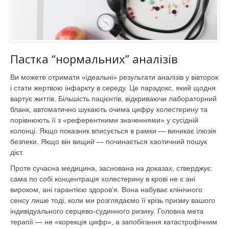
Пастка “нормальних” аналізів
Ви можете отримати «ідеальні» результати аналізів у вівторок
і стати жертвою інфаркту в середу. Це парадокс, який щодня
вартує життів. Більшість пацієнтів, відкриваючи лабораторний
бланк, автоматично шукають очима цифру холестерину та
порівнюють її з «референтними значеннями» у сусідній
колонці. Якщо показник вписується в рамки — виникає ілюзія
безпеки. Якщо він вищий — починається хаотичний пошук
дієт.
Проте сучасна медицина, заснована на доказах, стверджує:
сама по собі концентрація холестерину в крові не є ані
вироком, ані гарантією здоров’я. Вона набуває клінічного
сенсу лише тоді, коли ми розглядаємо її крізь призму вашого
індивідуального серцево-судинного ризику. Головна мета
терапії — не «корекція цифр», а запобігання катастрофічним