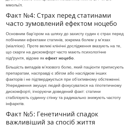
ммоль/л.
Факт №4: Страх перед статинами
часто зумовлений ефектом ноцебо
Основним бар’єром на шляху до захисту судин є страх перед
побічними ефектами статинів, зокрема болем у м’язах
(міалгією). Проте великі клінічні дослідження вказують на те,
що скарги на дискомфорт часто мають психологічне
підґрунтя, відоме як
ефект ноцебо
.
Більшість випадків м’язового болю, який пацієнти приписують
препаратам, насправді є збігом або наслідком інших
факторів і не підтверджується при об’єктивному обстеженні.
Упередження змушує людей фокусуватися на гіпотетичному
дискомфорті, ігноруючи доведений факт: статини
стабілізують судинну стінку та радикально знижують частоту
інфарктів.
Факт №5: Генетичний спадок
важливіший за спосіб життя