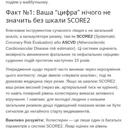
подіям у майбутньому.
Факт №1: Ваша “цифра” нічого не
значить без шкали SCORE2
Ключовим інструментом сучасного лікаря є не загальний
аналіз, а калькулятори ризику, такі як
SCORE2
(Systematic
Coronary Risk Evaluation) або
ASCVD
(Atherosclerotic
Cardiovascular Disease risk estimator). Ці системи оцінюють
імовірність виникнення фатальних та нефатальних серцево-
судинних подій протягом наступних 10 років.
Упередження щодо терапії часто виникає через нерозуміння
цього контексту: люди звикли «лікувати аналізи», тоді як
доказова медицина лікує ризик. Якщо за шкалою SCORE2
ваш ризик високий (через вік, артеріальний тиск чи куріння),
то навіть помірний рівень холестерину вимагає активного
втручання. І навпаки: для молодої людини з низьким
загальним ризиком дещо підвищений показник може не бути
сигналом до негайного старту медикаментів.
Важливо розуміти:
Холестерин — це лише один із багатьох
параметрів у системі SCORE2. Лікар оцінює не рівень