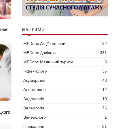
ания
НАПРЯМИ
MEDdoc Акції і новини
32
MEDdoc Довідник
381
MEDdoc Медичний туризм
3
Інфектологія
36
Акушерство
43
Алергологія
12
Андрологія
10
Валеологія
76
цкого
Венерологія
1
Гінекологія
51