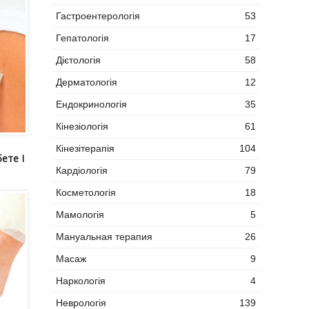
Гастроентерологія
53
Гепатологія
17
Дієтологія
58
Дерматологія
12
Ендокринологія
35
Кінезіологія
61
Кінезітерапія
104
ете I
Кардіологія
79
Косметологія
18
Мамологія
5
Мануальная терапия
26
Масаж
9
Наркологія
4
Неврологія
139