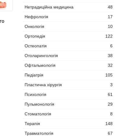
Нетрадиційна медицина
48
Нефрологія
17
го
Онкологія
10
Ортопедія
122
Остеопатія
6
Отоларингологія
38
Офтальмологія
32
Педіатрія
105
Пластична хірургія
3
Психологія
61
Пульмонологія
29
Стоматологія
8
Терапія
148
Травматологія
67