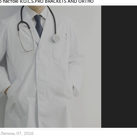
ою пастою R.O.C.S.PRO BRACKETS AND ORTHO
Липень 07, 2016