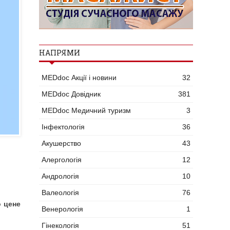
НАПРЯМИ
MEDdoc Акції і новини
32
MEDdoc Довідник
381
MEDdoc Медичний туризм
3
Інфектологія
36
Акушерство
43
Алергологія
12
Андрологія
10
Валеологія
76
о цене
Венерологія
1
Гінекологія
51