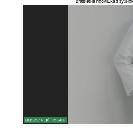
Впевнена посмішка з зубн
MEDDOC АКЦІЇ І НОВИНИ