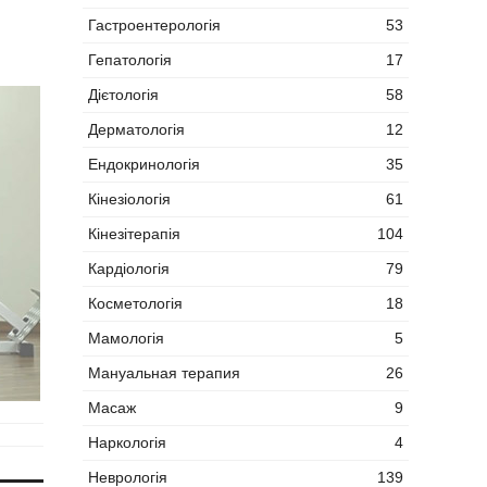
Гастроентерологія
53
Гепатологія
17
Дієтологія
58
Дерматологія
12
Ендокринологія
35
Кінезіологія
61
Кінезітерапія
104
Кардіологія
79
Косметологія
18
Мамологія
5
Мануальная терапия
26
Масаж
9
Наркологія
4
Неврологія
139