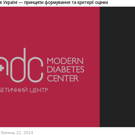
 в Україні — принципи формування та критерії оцінки
Липень 21, 2014