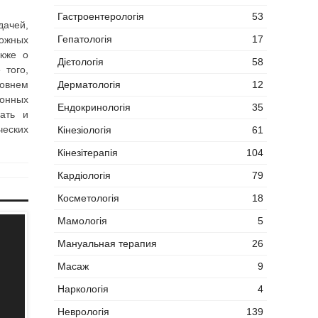
Гастроентерологія
53
дачей,
Гепатологія
17
можных
акже о
Дієтологія
58
 того,
Дерматологія
12
овнем
онных
Ендокринологія
35
вать и
ческих
Кінезіологія
61
Кінезітерапія
104
Кардіологія
79
Косметологія
18
Мамологія
5
Мануальная терапия
26
Масаж
9
Наркологія
4
Неврологія
139