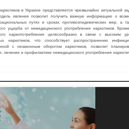
аркотиков в Украине представляется чрезвычайно актуальной за
 модель явления позволит получить важную информацию о воз
рациональных путях и сроках противоэпидемических мер, а т
го ущерба от немедицинского употребления наркотиков. Кроме
ного наркопотребления целесообразно в связи с высоким ур
ых наркотиков, что способствует распространению инфекци
занной с незаконным оборотом наркотиков, позволит планиро
я, лечения и профилактики немедицинского употребления наркоти