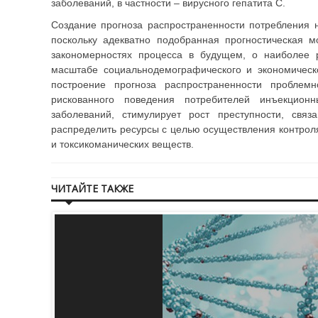
заболеваний, в частности – вирусного гепатита С.
Создание прогноза распространенности потребления н
поскольку адекватно подобранная прогностическая
закономерностях процесса в будущем, о наиболее 
масштабе социальнодемографического и экономическо
построение прогноза распространенности проблем
рискованного поведения потребителей инъекционн
заболеваний, стимулирует рост преступности, свя
распределить ресурсы с целью осуществления контрол
и токсикоманических веществ.
ЧИТАЙТЕ ТАКЖЕ