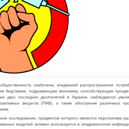
 общественность озабочены эпидемией распространения потре
щим бедствием, подрывающим экономику, способствующим процв
нии двух последних десятилетий в Украине, наблюдается увел
хоактивных веществ (ПАВ), а также обострение различных пр
нием.
ное исследование, предметом которого является перспектива ра
ованных моделей активно используется в эпидемиологии инфекц