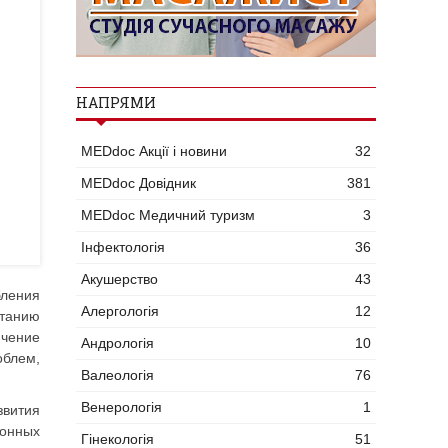
НАПРЯМИ
MEDdoc Акції і новини
32
MEDdoc Довідник
381
MEDdoc Медичний туризм
3
Інфектологія
36
Акушерство
43
бления
Алергологія
12
етанию
ичение
Андрологія
10
облем,
Валеологія
76
Венерологія
1
звития
ионных
Гінекологія
51