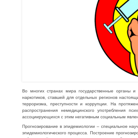
Во многих странах мира государственные органы и
наркотиков, ставшей для отдельных регионов настоя
терроризма, преступности и коррупции. На протяже
распространения немедицинского употребления пси
ассоциирующихся с этим негативным социальным явле
Прогнозирование в эпидемиологии – специальное науч
эпидемиологического процесса. Построение прогнозир