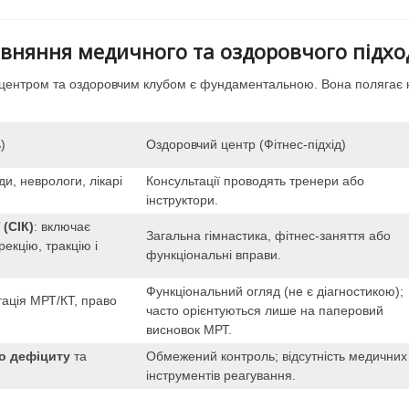
івняння медичного та оздоровчого підхо
м центром та оздоровчим клубом є фундаментальною. Вона полягає 
)
Оздоровчий центр (Фітнес-підхід)
ди, неврологи, лікарі
Консультації проводять тренери або
інструктори.
 (СІК)
: включає
Загальна гімнастика, фітнес-заняття або
рекцію, тракцію і
функціональні вправи.
Функціональний огляд (не є діагностикою);
тація МРТ/КТ, право
часто орієнтуються лише на паперовий
висновок МРТ.
о дефіциту
та
Обмежений контроль; відсутність медичних
інструментів реагування.