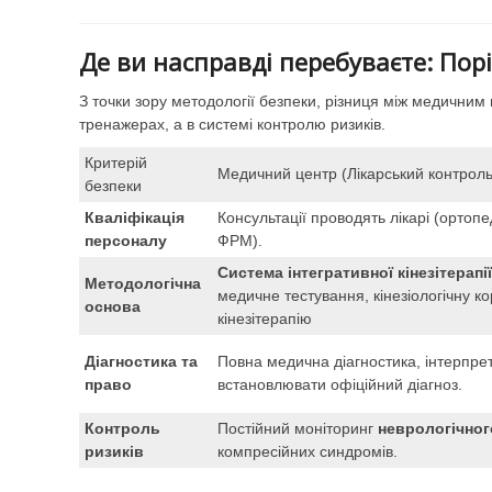
Де ви насправді перебуваєте: Пор
З точки зору методології безпеки, різниця між медични
тренажерах, а в системі контролю ризиків.
Критерій
Медичний центр (Лікарський контроль
безпеки
Кваліфікація
Консультації проводять лікарі (ортопе
персоналу
ФРМ).
Система інтегративної кінезітерапії
Методологічна
медичне тестування, кінезіологічну ко
основа
кінезітерапію
Діагностика та
Повна медична діагностика, інтерпре
право
встановлювати офіційний діагноз.
Контроль
Постійний моніторинг
неврологічног
ризиків
компресійних синдромів.