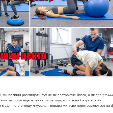
ії, ми повинні розглядати рух не як абстрактне благо, а як
прецизійн
ужним засобом відновлення лише тоді, коли вона базується на
го медичного огляду лікувальні вправи миттєво перетворюються на 