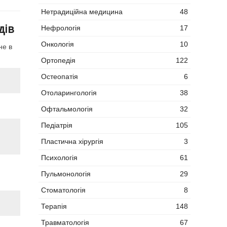
Нетрадиційна медицина
48
дів
Нефрологія
17
Онкологія
10
не в
Ортопедія
122
Остеопатія
6
Отоларингологія
38
Офтальмологія
32
Педіатрія
105
Пластична хірургія
3
Психологія
61
Пульмонологія
29
Стоматологія
8
Терапія
148
Травматологія
67