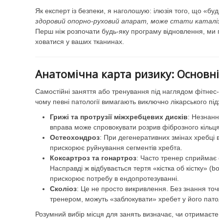
Як експерт із безпеки, я наголошую: ілюзія того, що «б
здоровий опорно-руховий апарат, може стати каталіз
Перш ніж розпочати будь-яку програму відновлення, ми 
ховатися у ваших тканинах.
Анатомічна карта ризику: Основні
Самостійні заняття або тренування під наглядом фітнес-
чому певні патології вимагають виключно лікарського під
Грижі та протрузії міжхребцевих дисків
: Незнанн
вправа може спровокувати розрив фіброзного кільц
Остеохондроз
: При дегенеративних змінах хребці 
прискорює руйнування сегментів хребта.
Коксартроз та гонартроз
: Часто тренер сприймає о
Насправді ж відбувається тертя «кістка об кістку» (
прискорює потребу в ендопротезуванні.
Сколіоз
: Це не просто викривлення. Без знання точ
тренером, можуть «заблокувати» хребет у його патол
Розумний вибір місця для занять визначає, чи отримаєте в