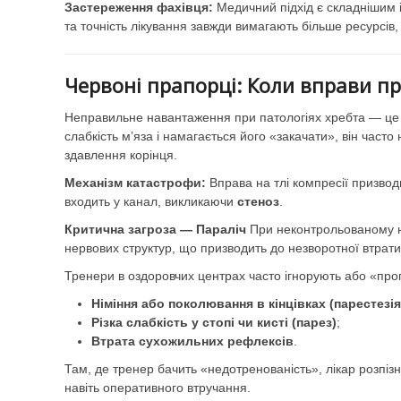
Застереження фахівця:
Медичний підхід є складнішим 
та точність лікування завжди вимагають більше ресурсів,
Червоні прапорці: Коли вправи п
Неправильне навантаження при патологіях хребта — це 
слабкість м’яза і намагається його «закачати», він час
здавлення корінця.
Механізм катастрофи:
Вправа на тлі компресії призвод
входить у канал, викликаючи
стеноз
.
Критична загроза — Параліч
При неконтрольованому на
нервових структур, що призводить до незворотної втрати 
Тренери в оздоровчих центрах часто ігнорують або «проп
Німіння або поколювання в кінцівках (парестезія
Різка слабкість у стопі чи кисті (парез)
;
Втрата сухожильних рефлексів
.
Там, де тренер бачить «недотренованість», лікар розпіз
навіть оперативного втручання.