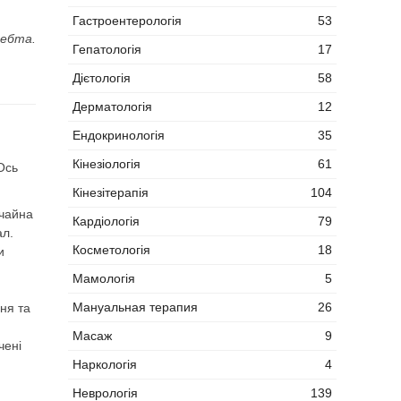
Гастроентерологія
53
ребта.
Гепатологія
17
Дієтологія
58
Дерматологія
12
Ендокринологія
35
Кінезіологія
61
Ось
Кінезітерапія
104
ичайна
Кардіологія
79
ал.
Косметологія
18
и
Мамологія
5
Мануальная терапия
26
ння та
Масаж
9
чені
Наркологія
4
Неврологія
139