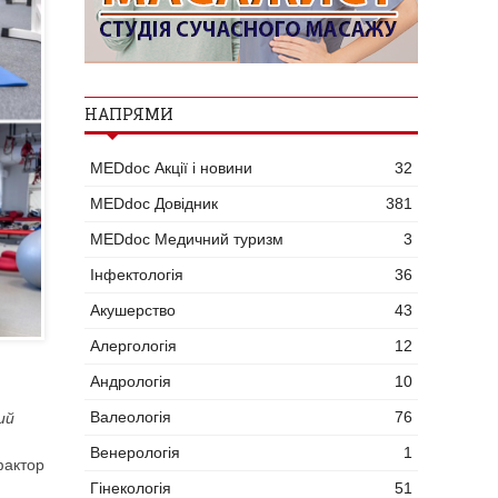
НАПРЯМИ
MEDdoc Акції і новини
32
MEDdoc Довідник
381
MEDdoc Медичний туризм
3
Інфектологія
36
Акушерство
43
Алергологія
12
Андрологія
10
Валеологія
76
ий
Венерологія
1
фактор
Гінекологія
51