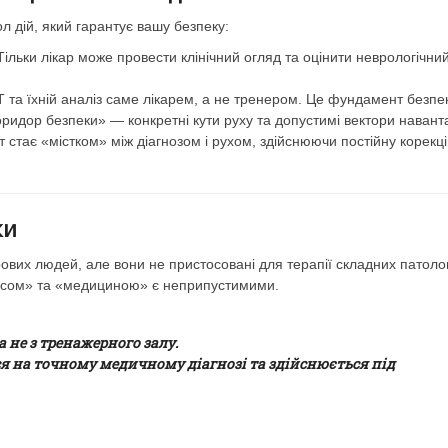
 дій, який гарантує вашу безпеку:
 Тільки лікар може провести клінічний огляд та оцінити неврологічни
 та їхній аналіз саме лікарем, а не тренером. Це фундамент безпе
оридор безпеки» — конкретні кути руху та допустимі вектори навант
ст стає «містком» між діагнозом і рухом, здійснюючи постійну корекц
ки
вих людей, але вони не пристосовані для терапії складних патолог
несом» та «медициною» є неприпустимими.
 не з тренажерного залу.
ься на точному медичному діагнозі
та здійснюється під