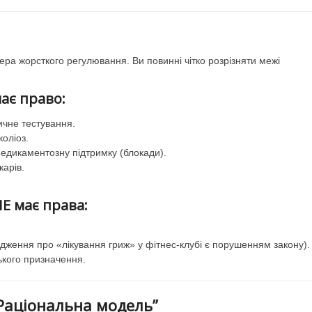
ера жорсткого регулювання. Ви повинні чітко розрізняти межі
ає право:
ичне тестування.
коліоз.
медикаментозну підтримку (блокади).
карів.
Е має права:
ердження про «лікування гриж» у фітнес-клубі є порушенням закону).
ького призначення.
Раціональна модель”