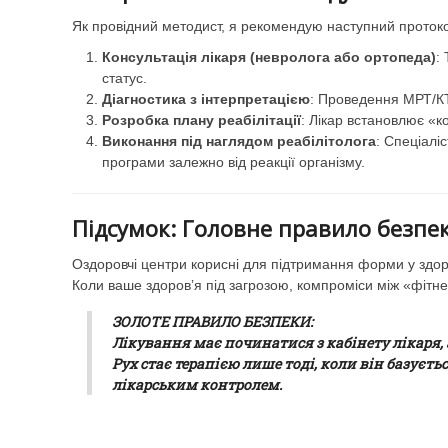
Як провідний методист, я рекомендую наступний протокол
Консультація лікаря (невролога або ортопеда)
:
статус.
Діагностика з інтерпретацією
: Проведення МРТ/КТ
Розробка плану реабілітації
: Лікар встановлює «к
Виконання під наглядом реабілітолога
: Спеціалі
програми залежно від реакції організму.
Підсумок: Головне правило безпе
Оздоровчі центри корисні для підтримання форми у здоро
Коли ваше здоров’я під загрозою, компроміси між «фіт
ЗОЛОТЕ ПРАВИЛО БЕЗПЕКИ:
Лікування має починатися з кабінету лікаря, а
Рух стає терапією лише тоді, коли він базуєт
лікарським контролем.