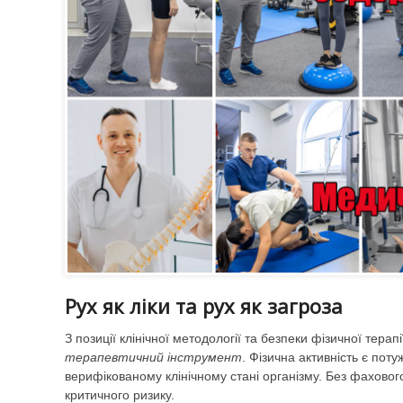
Рух як ліки та рух як загроза
З позиції клінічної методології та безпеки фізичної терап
терапевтичний інструмент
. Фізична активність є пот
верифікованому клінічному стані організму. Без фахово
критичного ризику.