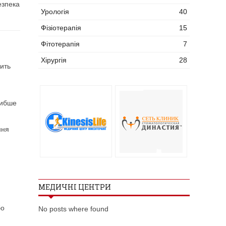
езпека
Урологія
40
Фізіотерапія
15
Фітотерапія
7
Хірургія
28
ить
либше
ння
МЕДИЧНІ ЦЕНТРИ
бо
No posts where found