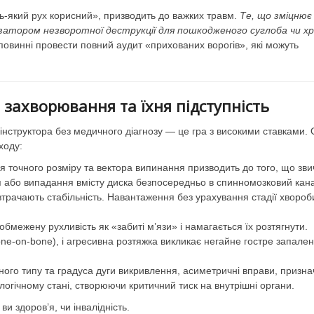
удь-який рух корисний», призводить до важких травм.
Те, що зміцнює
атором незворотної деструкції для пошкодженого суглоба чи х
повинні провести повний аудит «прихованих ворогів», які можуть
 захворювання та їхня підступність
інструктора без медичного діагнозу — це гра з високими ставками. 
ходу:
я точного розміру та вектора випинання призводить до того, що зв
я або випадання вмісту диска безпосередньо в спинномозковий кан
втрачають стабільність. Навантаження без урахування стадії хвороб
бмежену рухливість як «забиті м’язи» і намагається їх розтягнути.
bone-on-bone), і агресивна розтяжка викликає негайне гостре запале
ного типу та градуса дуги викривлення, асиметричні вправи, призна
огічному стані, створюючи критичний тиск на внутрішні органи.
и здоров’я, чи інвалідність.