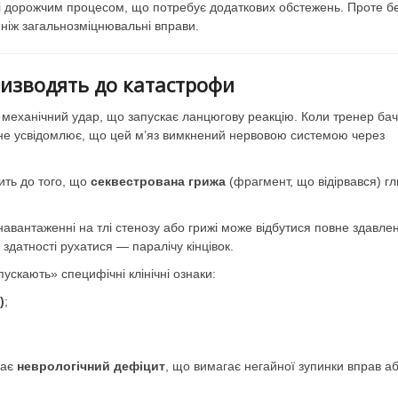
і дорожчим процесом, що потребує додаткових обстежень. Проте б
 ніж загальнозміцнювальні вправи.
ризводять до катастрофи
механічний удар, що запускає ланцюгову реакцію. Коли тренер бач
то не усвідомлює, що цей м’яз вимкнений нервовою системою через
ить до того, що
секвестрована грижа
(фрагмент, що відірвався) г
вантаженні на тлі стенозу або грижі може відбутися повне здавле
здатності рухатися — паралічу кінцівок.
ускають» специфічні клінічні ознаки:
)
;
нає
неврологічний дефіцит
, що вимагає негайної зупинки вправ а