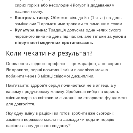
сирих горіхів або несолодкий йогурт із додаванням
насіння льону.
Контроль тиску:
Обмежте сіль до 5 г (1 ч. л.) на день,
замінюючи її ароматними травами та лимонним соком.
Культура вина:
Традиція допускає один келих сухого
червоного вина на день під час їжі, але
тільки за умови
відсутності медичних протипоказань
.
Коли чекати на результат?
Оновлення ліпідного профілю — це марафон, а не спринт.
Як правило, перші позитивні зміни в аналізах можна
побачити через 3 місяці свідомої дисципліни.
Пам’ятайте: здоров’я серця починається не в аптеці, а у
вашому продуктовому кошику. Зробивши вибір на користь
якісних жирів та клітковини сьогодні, ви створюєте фундамент
для довголіття.
Яку одну зміну в раціоні ви готові зробити вже сьогодні:
замінити вершкове масло на авокадо чи додати порцію
насіння льону до свого сніданку?