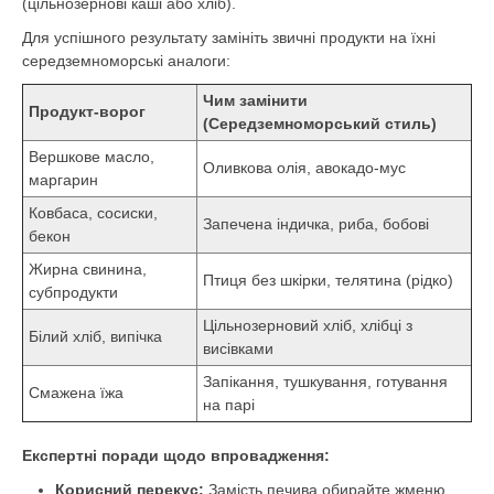
(цільнозернові каші або хліб).
Для успішного результату замініть звичні продукти на їхні
середземноморські аналоги:
Чим замінити
Продукт-ворог
(Середземноморський стиль)
Вершкове масло,
Оливкова олія, авокадо-мус
маргарин
Ковбаса, сосиски,
Запечена індичка, риба, бобові
бекон
Жирна свинина,
Птиця без шкірки, телятина (рідко)
субпродукти
Цільнозерновий хліб, хлібці з
Білий хліб, випічка
висівками
Запікання, тушкування, готування
Смажена їжа
на парі
Експертні поради щодо впровадження:
Корисний перекус:
Замість печива обирайте жменю