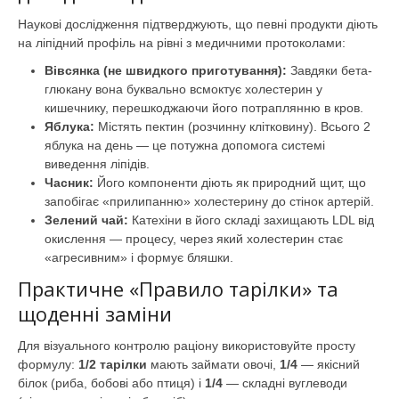
Наукові дослідження підтверджують, що певні продукти діють
на ліпідний профіль на рівні з медичними протоколами:
Вівсянка (не швидкого приготування):
Завдяки бета-
глюкану вона буквально всмоктує холестерин у
кишечнику, перешкоджаючи його потраплянню в кров.
Яблука:
Містять пектин (розчинну клітковину). Всього 2
яблука на день — це потужна допомога системі
виведення ліпідів.
Часник:
Його компоненти діють як природний щит, що
запобігає «прилипанню» холестерину до стінок артерій.
Зелений чай:
Катехіни в його складі захищають LDL від
окислення — процесу, через який холестерин стає
«агресивним» і формує бляшки.
Практичне «Правило тарілки» та
щоденні заміни
Для візуального контролю раціону використовуйте просту
формулу:
1/2 тарілки
мають займати овочі,
1/4
— якісний
білок (риба, бобові або птиця) і
1/4
— складні вуглеводи