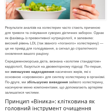
Результати аналізів на холестерин часто стають причиною
для тривоги та очікування суворих дієтичних заборон. Однак
як фахівець із превентивної нутриціології, я запевняю:
високий рівень LDL (так званого «поганого» холестерину) —
це не привід для голодування, а сигнал до стратегічного
оновлення вашого раціону.
Середземноморська дієта, визнана «золотим стандартом»
кардіології, базується на двовекторному підході. По-перше,
ми
зменшуємо надходження
насичених жирів, які є
основною «сировиною» для синтезу холестерину в організмі.
По-друге, ми
збільшуємо виведення
зайвого холестерину,
насичуючи меню компонентами, що допомагають артеріям
залишатися чистими.
Принцип «Віника»: клітковина як
головний інструмент очищення