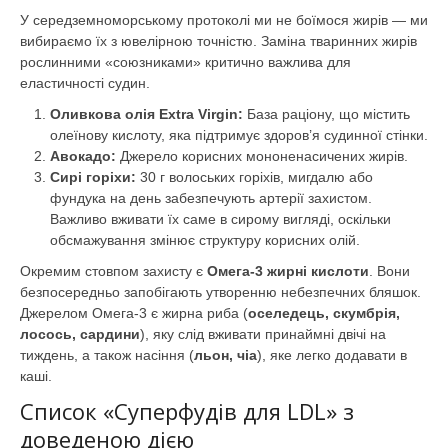
У середземноморському протоколі ми не боїмося жирів — ми
вибираємо їх з ювелірною точністю. Заміна тваринних жирів
рослинними «союзниками» критично важлива для
еластичності судин.
Оливкова олія Extra Virgin:
База раціону, що містить
олеїнову кислоту, яка підтримує здоров’я судинної стінки.
Авокадо:
Джерело корисних мононенасичених жирів.
Сирі горіхи:
30 г волоських горіхів, мигдалю або
фундука на день забезпечують артерії захистом.
Важливо вживати їх саме в сирому вигляді, оскільки
обсмажування змінює структуру корисних олій.
Окремим стовпом захисту є
Омега-3 жирні кислоти
. Вони
безпосередньо запобігають утворенню небезпечних бляшок.
Джерелом Омега-3 є жирна риба (
оселедець, скумбрія,
лосось, сардини
), яку слід вживати принаймні двічі на
тиждень, а також насіння (
льон, чіа
), яке легко додавати в
каші.
Список «Суперфудів для LDL» з
доведеною дією