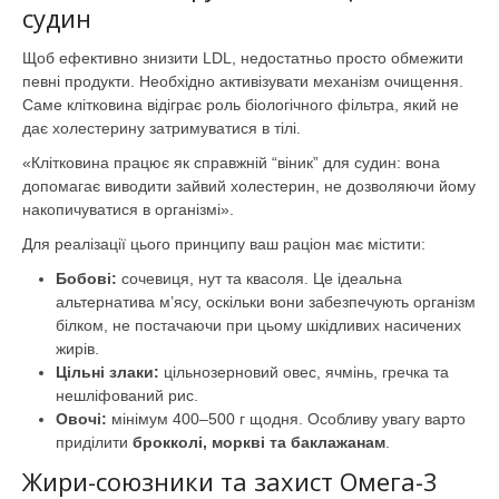
судин
Щоб ефективно знизити LDL, недостатньо просто обмежити
певні продукти. Необхідно активізувати механізм очищення.
Саме клітковина відіграє роль біологічного фільтра, який не
дає холестерину затримуватися в тілі.
«Клітковина працює як справжній “віник” для судин: вона
допомагає виводити зайвий холестерин, не дозволяючи йому
накопичуватися в організмі».
Для реалізації цього принципу ваш раціон має містити:
Бобові:
сочевиця, нут та квасоля. Це ідеальна
альтернатива м’ясу, оскільки вони забезпечують організм
білком, не постачаючи при цьому шкідливих насичених
жирів.
Цільні злаки:
цільнозерновий овес, ячмінь, гречка та
нешліфований рис.
Овочі:
мінімум 400–500 г щодня. Особливу увагу варто
приділити
брокколі, моркві та баклажанам
.
Жири-союзники та захист Омега-3