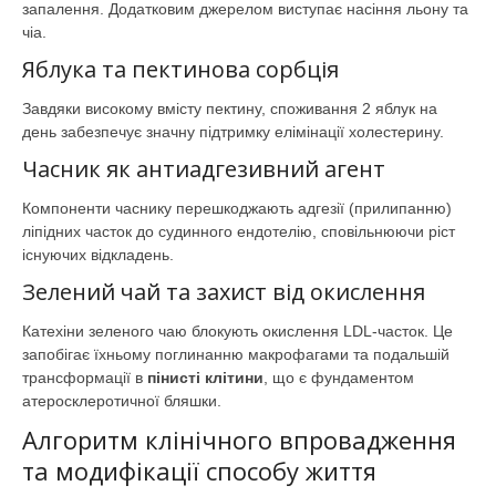
запалення. Додатковим джерелом виступає насіння льону та
чіа.
Яблука та пектинова сорбція
Завдяки високому вмісту пектину, споживання 2 яблук на
день забезпечує значну підтримку елімінації холестерину.
Часник як антиадгезивний агент
Компоненти часнику перешкоджають адгезії (прилипанню)
ліпідних часток до судинного ендотелію, сповільнюючи ріст
існуючих відкладень.
Зелений чай та захист від окислення
Катехіни зеленого чаю блокують окислення LDL-часток. Це
запобігає їхньому поглинанню макрофагами та подальшій
трансформації в
пінисті клітини
, що є фундаментом
атеросклеротичної бляшки.
Алгоритм клінічного впровадження
та модифікації способу життя