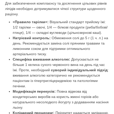
Для забезпечення комплаєнсу та досягнення цільових рівнів
ліпідів необхідно дотримуватися чіткої структури щоденного
раціону.
«Правило тарілки»:
Візуальний стандарт прийому їжі:
1/2 тарілки — овочі, 1/4 — білкові продукти (риба/бобові/
птиця), 1/4 — складні вуглеводи (цільнозернові каші).
Натрієвий контроль:
Обмеження солі до 5 г (1 ч. л.) на
день. Рекомендується заміна солі пряними травами та
лимонним соком для підтримки оптимального
артеріального тиску.
Специфіка вживання алкоголю:
Допускається не
більше 1 келиха сухого червоного вина на день під час
їжі. Проте, необхідний
суворий індивідуальний підхід
:
вживання алкоголю категорично не рекомендується
пацієнтам із гіпертригліцеридемією та патологіями
печінки.
Модифікація перекусів:
Повна відмова від
кондитерських виробів на користь жмені горіхів або
натурального несолодкого йогурту з додаванням насіння
льону.
Кулінарний процесинг:
Пріоритет надається запіканню,