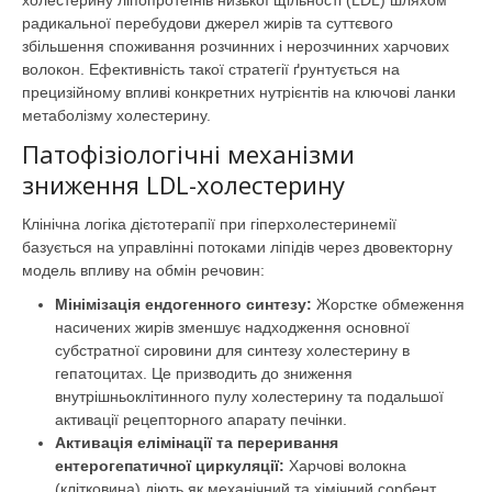
холестерину ліпопротеїнів низької щільності (LDL) шляхом
радикальної перебудови джерел жирів та суттєвого
збільшення споживання розчинних і нерозчинних харчових
волокон. Ефективність такої стратегії ґрунтується на
прецизійному впливі конкретних нутрієнтів на ключові ланки
метаболізму холестерину.
Патофізіологічні механізми
зниження LDL-холестерину
Клінічна логіка дієтотерапії при гіперхолестеринемії
базується на управлінні потоками ліпідів через двовекторну
модель впливу на обмін речовин:
Мінімізація ендогенного синтезу:
Жорстке обмеження
насичених жирів зменшує надходження основної
субстратної сировини для синтезу холестерину в
гепатоцитах. Це призводить до зниження
внутрішньоклітинного пулу холестерину та подальшої
активації рецепторного апарату печінки.
Активація елімінації та переривання
ентерогепатичної циркуляції:
Харчові волокна
(клітковина) діють як механічний та хімічний сорбент.