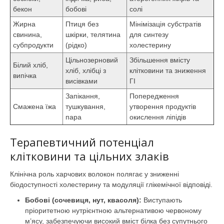
бекон
бобові
солі
Жирна
Птиця без
Мінімізація субстратів
свинина,
шкірки, телятина
для синтезу
субпродукти
(рідко)
холестерину
Цільнозерновий
Збільшення вмісту
Білий хліб,
хліб, хлібці з
клітковини та зниження
випічка
висівками
ГІ
Запікання,
Попередження
Смажена їжа
тушкування,
утворення продуктів
пара
окислення ліпідів
Терапевтичний потенціал
клітковини та цільних злаків
Клінічна роль харчових волокон полягає у зниженні
біодоступності холестерину та модуляції глікемічної відповіді.
Бобові (сочевиця, нут, квасоля):
Виступають
пріоритетною нутрієнтною альтернативою червоному
м’ясу, забезпечуючи високий вміст білка без супутнього