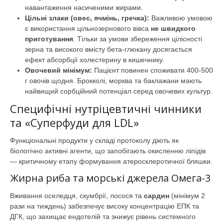
навантаження насиченими жирами.
Цільні злаки (овес, ячмінь, гречка):
Важливою умовою
є використання цільнозернового вівса
не швидкого
приготування
. Тільки за умови збереження цілісності
зерна та високого вмісту бета-глюкану досягається
ефект абсорбції холестерину в кишечнику.
Овочевий мінімум:
Пацієнт повинен споживати 400-500
г овочів щодня. Брокколі, морква та баклажани мають
найвищий сорбційний потенціал серед овочевих культур.
Специфічні нутріцевтичні чинники
та «Суперфуди для LDL»
Функціональні продукти у складі протоколу діють як
біологічно активні агенти, що запобігають окисленню ліпідів
— критичному етапу формування атеросклеротичної бляшки.
Жирна риба та морські джерела Омега-3
Вживання оселедця, скумбрії, лосося та
сардин
(мінімум 2
рази на тиждень) забезпечує високу концентрацію ЕПК та
ДГК, що захищає ендотелій та знижує рівень системного