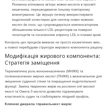
Розчинна клітковина зв’язує жовчні кислоти в просвіті
кишечника, перешкоджаючи їхньому повторному
всмоктуванню. Це змушує печінку використовувати
ендогенний холестерин для синтезу нових жовчних
кислот de novo, що супроводжується компенсаторним
збільшенням кількості LDL-рецепторів на поверхні
гепатоцитів та посиленням кліренсу LDL із плазми крові.
Контроль цих процесів вимагає не просто косметичних змін,
а повної перебудови структури жирового компонента раціону.
Модифікація жирового компонента:
Стратегія заміщення
Терапевтична роль мононенасичених (МНЖК) та
поліненасичених жирних кислот (ПНЖК) є визначальною для
зміцнення судинної стінки та покращення ендотеліальної
функції. Заміна тваринних жирів на рослинні олії високої
якості та Омега-3 кислоти дозволяє підтримувати
еластичність судин та стабілізувати ліпідний профіль.
Ключові джерела «правильних» жирів: