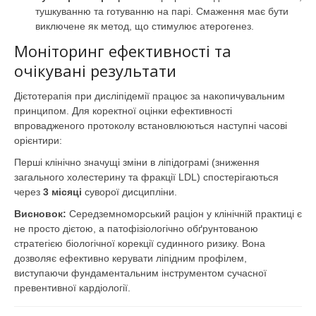
тушкуванню та готуванню на парі. Смаження має бути
виключене як метод, що стимулює атерогенез.
Моніторинг ефективності та
очікувані результати
Дієтотерапія при дисліпідемії працює за накопичувальним
принципом. Для коректної оцінки ефективності
впровадженого протоколу встановлюються наступні часові
орієнтири:
Перші клінічно значущі зміни в ліпідограмі (зниження
загального холестерину та фракції LDL) спостерігаються
через
3 місяці
суворої дисципліни.
Висновок:
Середземноморський раціон у клінічній практиці є
не просто дієтою, а патофізіологічно обґрунтованою
стратегією біологічної корекції судинного ризику. Вона
дозволяє ефективно керувати ліпідним профілем,
виступаючи фундаментальним інструментом сучасної
превентивної кардіології.