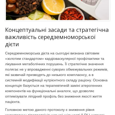
Концептуальні засади та стратегічна
важливість середземноморської
дієти
Середземноморська дієта на сьогодні визнана світовим
«золотим стандартом» кардіоваскулярної профілактики та
лікування метаболічних порушень. Її стратегічне значення
полягає не у впровадженні суворих обмежувальних режимів,
які зазвичай призводять до низького комплаєнсу, а в
системній модифікації нутрієнтного складу раціону. Основна
концепція базується на терапевтичній заміні атерогенних
компонентів на функціональні аналоги, що дозволяє
оптимізувати ліпідний профіль без зниження якості життя
пацієнта.
Головною метою даного протоколу є зниження рівня