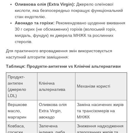
Оливкова олія (Extra Virgin):
Джерело олеїнової
кислоти, яка безпосередньо покращує функціональний
стан ендотелію.
Авокадо та горіхи:
Рекомендовано щоденне вживання
30 г сирих (не обсмажених) горіхів (волоський горіх,
мигдаль, фундук) як джерела МНЖК та рослинних
стеролів.
Для практичного впровадження змін використовується
наступний алгоритм заміщення:
Таблиця: Продукти-антигени vs Клінічні альтернативи
Продукт-
антиген
Клінічна
Механізм користі
(джерело
альтернатива
LDL)
Вершкове
Оливкова олія
Заміна насичених жирів
масло,
Extra Virgin,
та трансізомерів на
маргарин
авокадо
МНЖК
Ковбаса,
Запечена
Зниження надходження
сосиски,
індичка, риба,
атерогенних жирів та