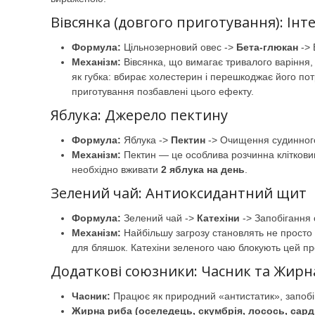
Вівсянка (довгого приготування): Інт
Формула:
Цільнозерновий овес ->
Бета-глюкан
-> 
Механізм:
Вівсянка, що вимагає тривалого варіння, 
як губка: вбирає холестерин і перешкоджає його по
приготування позбавлені цього ефекту.
Яблука: Джерело пектину
Формула:
Яблука ->
Пектин
-> Очищення судинного
Механізм:
Пектин — це особлива розчинна кліткови
необхідно вживати
2 яблука на день
.
Зелений чай: Антиоксидантний щит
Формула:
Зелений чай ->
Катехіни
-> Запобігання
Механізм:
Найбільшу загрозу становлять не просто
для бляшок. Катехіни зеленого чаю блокують цей пр
Додаткові союзники: Часник та Жирн
Часник:
Працює як природний «антистатик», запобі
Жирна риба (оселедець, скумбрія, лосось, сард