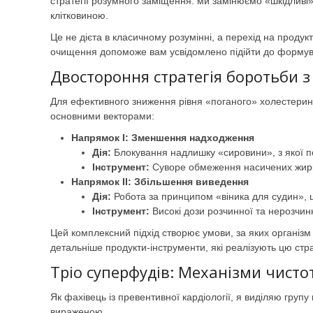
стратегії розумного заміщення: ми замінюємо «шкідливі
клітковиною.
Це не дієта в класичному розумінні, а перехід на продук
очищення допоможе вам усвідомлено підійти до форму
Двостороння стратегія боротьби 
Для ефективного зниження рівня «поганого» холестерин
основними векторами:
Напрямок I: Зменшення надходження
Дія:
Блокування надлишку «сировини», з якої пе
Інструмент:
Суворе обмеження насичених жирів
Напрямок II: Збільшення виведення
Дія:
Робота за принципом «віника для судин», щ
Інструмент:
Високі дози розчинної та нерозчинн
Цей комплексний підхід створює умови, за яких організм
детальніше продукти-інструменти, які реалізують цю стра
Тріо суперфудів: Механізми чисто
Як фахівець із превентивної кардіології, я виділяю груп
вираженою.