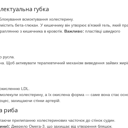
електуальна губка
Блокування всмоктування холестерину.
містить бета-глюкан. У кишечнику він утворює в’язкий гель, який п
траплянню з кишечника в кровотік.
Важливо:
пластівці швидкого
 русла.
на. Щоб активувати терапевтичний механізм виведення зайвих жирі
 окисленню LDL.
 молекули холестерину, а їх окислена форма — саме вона стає ос
оцес, захищаючи стінки артерій.
а риба
гаючи прилипанню холестеринових часточок до стінок судин.
ини):
Джерело Омега-3, що захищає від утворення бляшок.