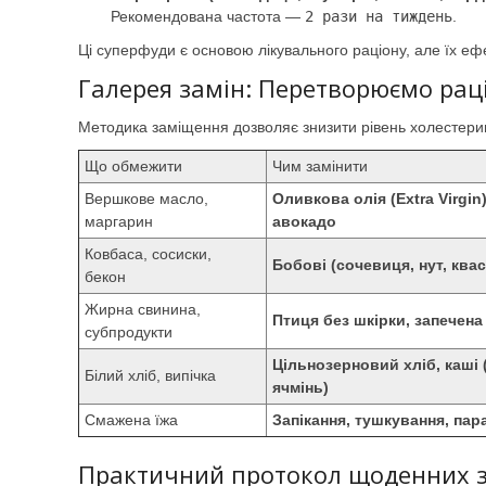
Рекомендована частота —
2 рази на тиждень
.
Ці суперфуди є основою лікувального раціону, але їх ефе
Галерея замін: Перетворюємо рац
Методика заміщення дозволяє знизити рівень холестери
Що обмежити
Чим замінити
Вершкове масло,
Оливкова олія (Extra Virgin)
маргарин
авокадо
Ковбаса, сосиски,
Бобові (сочевиця, нут, ква
бекон
Жирна свинина,
Птиця без шкірки, запечена
субпродукти
Цільнозерновий хліб, каші 
Білий хліб, випічка
ячмінь)
Смажена їжа
Запікання, тушкування, пар
Практичний протокол щоденних 