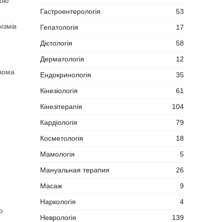
ною
Гастроентерологія
53
ізмів
Гепатологія
17
Дієтологія
58
Дерматологія
12
двома
Ендокринологія
35
Кінезіологія
61
Кінезітерапія
104
Кардіологія
79
Косметологія
18
Мамологія
5
Мануальная терапия
26
Масаж
9
Наркологія
4
о
Неврологія
139