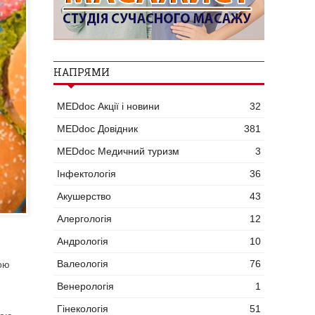
НАПРЯМИ
MEDdoc Акції і новини
32
MEDdoc Довідник
381
MEDdoc Медичний туризм
3
Інфектологія
36
Акушерство
43
Алергологія
12
Андрологія
10
Валеологія
76
ною
Венерологія
1
Гінекологія
51