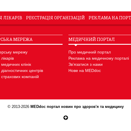
Я ЛІКАРІВ
РЕЄСТРАЦІЯ ОРГАНІЗАЦІЙ
РЕКЛАМА НА ПОРТ
СЬКА МЕРЕЖА
МЕДИЧНИЙ ПОРТАЛ
ерську мережу
Про медичний портал
 лікарів
Реклама на медичному порталі
 медичних клінік
Зв’язатися з нами
 діагностичних центрів
Нове на MEDdoc
 страхових компаній
© 2013-2026
MEDdoc портал новин про здоров'я та медицину