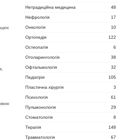
Нетрадиційна медицина
48
Нефрологія
17
Онкологія
10
рацює
Ортопедія
122
Остеопатія
6
Отоларингологія
38
Офтальмологія
32
в,
Педіатрія
105
Пластична хірургія
3
Психологія
61
новою
Пульмонологія
29
Стоматологія
8
Терапія
148
Травматологія
67