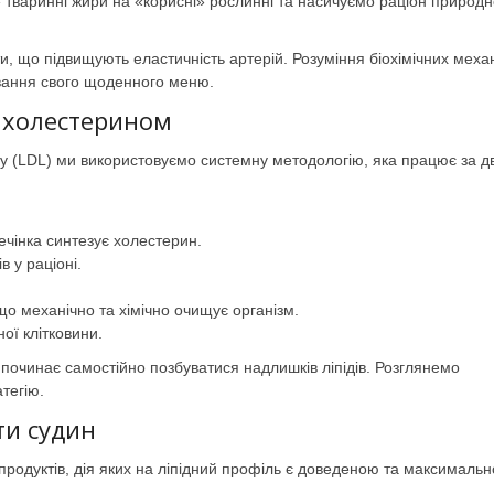
» тваринні жири на «корисні» рослинні та насичуємо раціон природ
ти, що підвищують еластичність артерій. Розуміння біохімічних механ
вання свого щоденного меню.
з холестерином
у (LDL) ми використовуємо системну методологію, яка працює за 
чінка синтезує холестерин.
 у раціоні.
о механічно та хімічно очищує організм.
ої клітковини.
 починає самостійно позбуватися надлишків ліпідів. Розглянемо
тегію.
ти судин
у продуктів, дія яких на ліпідний профіль є доведеною та максимальн