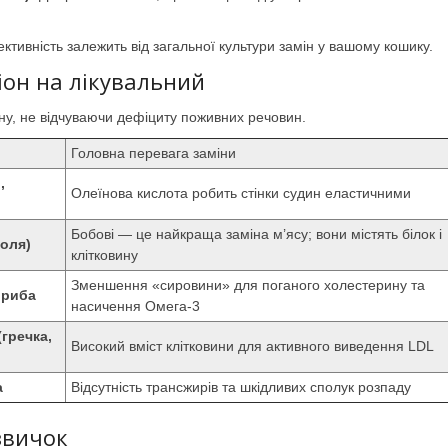
ктивність залежить від загальної культури замін у вашому кошику.
іон на лікувальний
ну, не відчуваючи дефіциту поживних речовин.
Головна перевага заміни
,
Олеїнова кислота робить стінки судин еластичними
Бобові — це найкраща заміна м’ясу; вони містять білок і
соля)
клітковину
Зменшення «сировини» для поганого холестерину та
 риба
насичення Омега-3
(гречка,
Високий вміст клітковини для активного виведення LDL
а
Відсутність трансжирів та шкідливих сполук розпаду
звичок