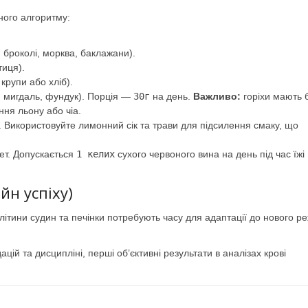
ного алгоритму:
 броколі, морква, баклажани).
тиця).
крупи або хліб).
, мигдаль, фундук). Порція —
30г
на день.
Важливо:
горіхи мають 
ння льону або чіа.
у. Використовуйте лимонний сік та трави для підсилення смаку, що
ет. Допускається
1 келих
сухого червоного вина на день під час їжі
йн успіху)
літини судин та печінки потребують часу для адаптації до нового р
й та дисципліні, перші об’єктивні результати в аналізах крові