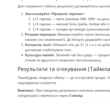
Для отримання стійкого результату дотримуйтесь наступ
Застосовуйте «Правило тарілки»:
1/2
тарілки — овочі (мінімум
400-500г
на день:
1/4
тарілки — якісний білок (риба, бобові або п
1/4
тарілки — складні вуглеводи (цільнозернові 
Розумні перекуси:
Використовуйте горіхи (волоські
сирими (не смаженими!). До йогурту додавайте насі
Контроль солі:
Обмежте сіль до
5г
(1 ч.л.) на доб
допоможе стабілізувати тиск.
Культура напоїв:
Зелений чай без цукру — пріорит
(тільки за відсутності медичних протипоказань).
Результати та очікування (Таймла
Перебудова ліпідного обміну — це поступовий процес. К
надходження нутрієнтів.
Важливо:
При суворому дотриманні описаних рекомендаці
(ліпідограмі) з’являються через
3 місяці
.