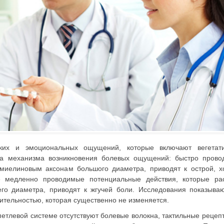
ских и эмоциональных ощу­щений, которые включают вегетат
два механизма возникновения болевых ощущений: быстро пров
 миелиновым аксонам боль­шого диаметра, приводят к острой, 
медленно проводимые потен­циальные действия, которые рас
о диаметра, приводят к жгучей боли. Исследования показываю
ительностью, которая существенно не изменяется.
етлевой сис­теме отсутствуют болевые волокна, так­тильные рецеп