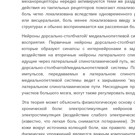
механорецепторы нередко активируются теми же раздр
действия из тактильных рецепторов помогают ло­кализ
боль четко локализована вследствие одновременного 
или висцеральная, боль менее локализована ввиду з
структурах и обычно вос­принимается как рассеянная бо
Нейроны дорсально-столбчатой/ медиальнопетлевой си
восприятия. Первичные нейроны дорсально-столбча­
которые образуют синапсы с интернейронами в зад
воздействие на вторичные нейроны латераль­ного спи
идущие через латеральный спиноталамический путь, мо
дорсально-столбчатой/ме­диальнопетлевой системы 
импульсов, пе­редаваемых в латеральном спинота
медиальнопетлевой системы ведет к закрыванию “во
латеральном спиноталамическом пути. Нисходящие про
участков большого мозга, могут также регулировать вход 
Эта теория может объяснить физио­логическую основу
хронической боли: элек­тростимуляция нейронов 
электростимуляция (воздействие слабого электрическ
(известно, что легкая боль снимается потиранием). 
кожи вок­руг источника колющей боли, как прави­ло. 
физических упражнений являются важ­ным компонентом