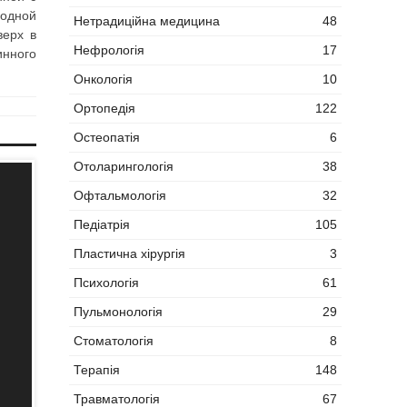
ходной
Нетрадиційна медицина
48
верх в
Нефрологія
17
инного
Онкологія
10
Ортопедія
122
Остеопатія
6
Отоларингологія
38
Офтальмологія
32
Педіатрія
105
Пластична хірургія
3
Психологія
61
Пульмонологія
29
Стоматологія
8
Терапія
148
Травматологія
67