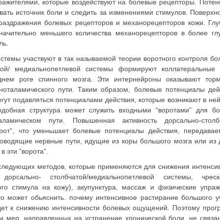
а­жителями, которые воздействуют на бо­левые рецепторы. Поте
овать источник боли и следить за изменениями стимулов. Поверхн
раздражения болевых рецепторов и механорецепторов кожи. Глу
начительно мень­шего количества механорецепторов в более гл
ль.
стемы участвуют в так называемой теории воротного контроля бо
той/ медиальнопетлевой системы фор­мируют коллатеральные 
нем роге спинного мозга. Эти интер­нейроны оказывают тор
ноталамического пути. Таким образом, болевые потенциалы дей
гут подавляться по­тенциалами действия, которые возникают в не
Подобная структура может служить входными “воротами” для б
ла­мическом пути. Повышенная активность дорсально-столбч
­рот”, что уменьшает болевые потенциалы действия, передава
водящие нервные пути, идущие из коры большого мозга или из 
в эти “ворота”.
 следующих методов, которые применяются для снижения ин­тенси
дорсально- столбчатой/медиальнопетлевой сис­темы, чреск
ого стимула на кожу), акупунктура, массаж и физические упра
Это может обьяснить. почему интенсивное растирание большого у
ведет к снижению интенсивности бо­левых ощущений. Поэтому про
 мер. направленных на устранение хронической боли, не свя­за