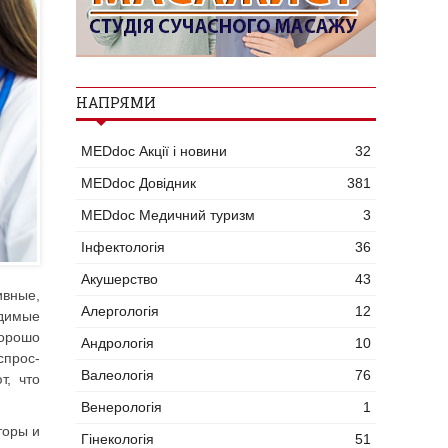
НАПРЯМИ
MEDdoc Акції і новини
32
MEDdoc Довідник
381
MEDdoc Медичний туризм
3
Інфектологія
36
Акушерство
43
ивные,
Алергологія
12
одимые
хорошо
Андрологія
10
прос­
Валеологія
76
т, что
Венерологія
1
торы и
Гінекологія
51