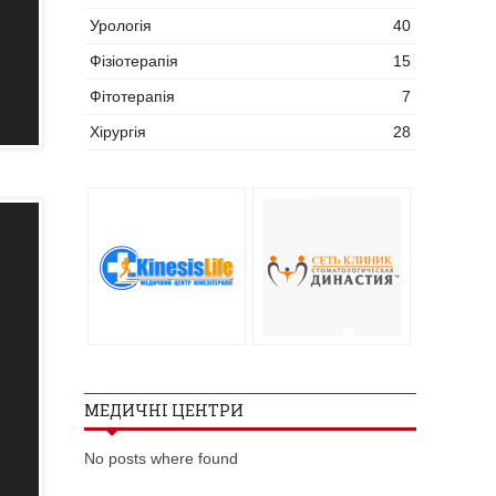
Урологія
40
Фізіотерапія
15
Фітотерапія
7
Хірургія
28
МЕДИЧНІ ЦЕНТРИ
No posts where found