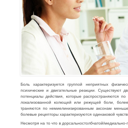
Боль характеризуется группой неприят­ных физиче
психические и двигательные реакции. Су­ществуют 
потенциалы действия, которые распрос­траняются по
локализованной колющей или режущей боли, более 
траняются по немиелинизированным ак­сонам меньшег
болевые рецепторы характеризуются одинаковой чувств
Несмотря на то что в дорсально­столбчатой/медиально-п