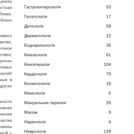
нциалы
Гастроентерологія
53
остная
бокая,
Гепатологія
17
убоких
Дієтологія
58
Дерматологія
12
левого
ветви,
Ендокринологія
35
мозное
ствия,
Кінезіологія
61
йронах
Кінезітерапія
104
олевых
атой/
Кардіологія
79
емые в
Косметологія
18
других
Мамологія
5
вности
Мануальная терапия
26
ожная
Масаж
9
жнения
частка
Наркологія
4
граммы
Неврологія
139
нной с