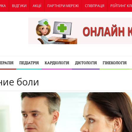
ИКА
ВІДГУКИ
АКЦІЇ
ПАРТНЕРИ МЕРЕЖІ
СПІВПРАЦЯ
РЕЙТИНГ КЛ
ТЕРАПІЯ
ПЕДІАТРІЯ
КАРДІОЛОГІЯ
ДІЄТОЛОГІЯ
ГІНЕКОЛОГІЯ
ние боли