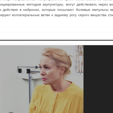
ициированные методом акупунктуры, могут действовать через в
в действия в нейронах, которые посылают болевые импульсы в
мируют коллатеральные ветви к заднему рогу серого вещества сп