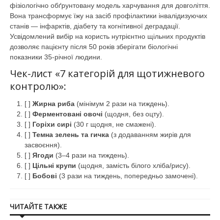
фізіологічно обґрунтовану модель харчування для довголіття.
Вона трансформує їжу на засіб профілактики інвалідизуючих
станів — інфарктів, діабету та когнітивної деградації.
Усвідомлений вибір на користь нутрієнтно щільних продуктів
дозволяє пацієнту після 50 років зберігати біологічні
показники 35-річної людини.
Чек-лист «7 категорій для щотижневого
контролю»:
[ ]
Жирна риба
(мінімум 2 рази на тиждень).
[ ]
Ферментовані овочі
(щодня, без оцту).
[ ]
Горіхи сирі
(30 г щодня, не смажені).
[ ]
Темна зелень та гичка
(з додаванням жирів для
засвоєння).
[ ]
Ягоди
(3–4 рази на тиждень).
[ ]
Цільні крупи
(щодня, замість білого хліба/рису).
[ ]
Бобові
(3 рази на тиждень, попередньо замочені).
ЧИТАЙТЕ ТАКЖЕ