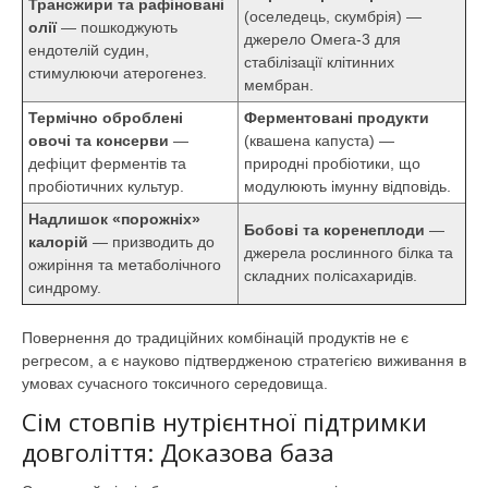
Трансжири та рафіновані
(оселедець, скумбрія) —
олії
— пошкоджують
джерело Омега-3 для
ендотелій судин,
стабілізації клітинних
стимулюючи атерогенез.
мембран.
Термічно оброблені
Ферментовані продукти
овочі та консерви
—
(квашена капуста) —
дефіцит ферментів та
природні пробіотики, що
пробіотичних культур.
модулюють імунну відповідь.
Надлишок «порожніх»
Бобові та коренеплоди
—
калорій
— призводить до
джерела рослинного білка та
ожиріння та метаболічного
складних полісахаридів.
синдрому.
Повернення до традиційних комбінацій продуктів не є
регресом, а є науково підтвердженою стратегією виживання в
умовах сучасного токсичного середовища.
Сім стовпів нутрієнтної підтримки
довголіття: Доказова база