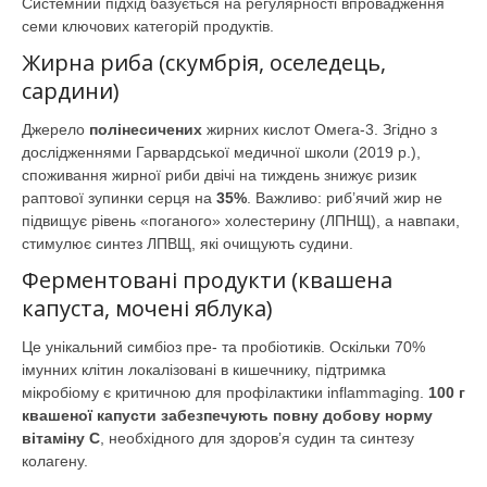
Системний підхід базується на регулярності впровадження
семи ключових категорій продуктів.
Жирна риба (скумбрія, оселедець,
сардини)
Джерело
полінесичених
жирних кислот Омега-3. Згідно з
дослідженнями Гарвардської медичної школи (2019 р.),
споживання жирної риби двічі на тиждень знижує ризик
раптової зупинки серця на
35%
. Важливо: риб’ячий жир не
підвищує рівень «поганого» холестерину (ЛПНЩ), а навпаки,
стимулює синтез ЛПВЩ, які очищують судини.
Ферментовані продукти (квашена
капуста, мочені яблука)
Це унікальний симбіоз пре- та пробіотиків. Оскільки 70%
імунних клітин локалізовані в кишечнику, підтримка
мікробіому є критичною для профілактики inflammaging.
100 г
квашеної капусти забезпечують повну добову норму
вітаміну С
, необхідного для здоров’я судин та синтезу
колагену.