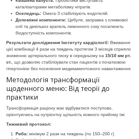
Квашена капуста:
Пробіотики виступають
каталізаторами метаболізму нітратів.
Оселедець:
Омега-3 стабілізують ендотелій.
Допоміжні компоненти:
Цибуля, заправка з оливкової
олії та декількох крапель лимонного соку посилюють
біодоступність компонентів.
Результати дослідження Інституту кардіології:
Вживання
цієї комбінації 4 рази на тиждень протягом 3 місяців сприяло
зниженню артеріального тиску в середньому на
15/10 мм рт.
ст.
, що дозволяє стабілізувати стан пацієнтів з початковою
гіпертонією без посилення медикаментозного навантаження.
Методологія трансформації
щоденного меню: Від теорії до
практики
Трансформація раціону має відбуватися поступово,
орієнтуючись на нутрієнтну щільність кожного прийому їжі.
Тижневий протокол:
Риба:
мінімум 2 рази на тиждень (по 150–200 г).