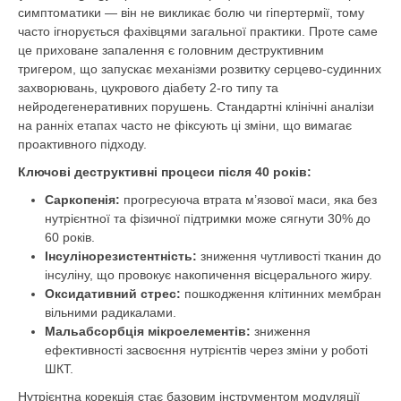
симптоматики — він не викликає болю чи гіпертермії, тому
часто ігнорується фахівцями загальної практики. Проте саме
це приховане запалення є головним деструктивним
тригером, що запускає механізми розвитку серцево-судинних
захворювань, цукрового діабету 2-го типу та
нейродегенеративних порушень. Стандартні клінічні аналізи
на ранніх етапах часто не фіксують ці зміни, що вимагає
проактивного підходу.
Ключові деструктивні процеси після 40 років:
Саркопенія:
прогресуюча втрата м’язової маси, яка без
нутрієнтної та фізичної підтримки може сягнути 30% до
60 років.
Інсулінорезистентність:
зниження чутливості тканин до
інсуліну, що провокує накопичення вісцерального жиру.
Оксидативний стрес:
пошкодження клітинних мембран
вільними радикалами.
Мальабсорбція мікроелементів:
зниження
ефективності засвоєння нутрієнтів через зміни у роботі
ШКТ.
Нутрієнтна корекція стає базовим інструментом модуляції