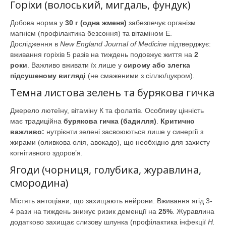
Горіхи (волоський, мигдаль, фундук)
Добова норма у
30 г (одна жменя)
забезпечує організм
магнієм (профілактика безсоння) та вітаміном Е.
Дослідження в
New England Journal of Medicine
підтверджує:
вживання горіхів 5 разів на тиждень подовжує життя на
2
роки
. Важливо вживати їх лише у
сирому або злегка
підсушеному вигляді
(не смаженими з сіллю/цукром).
Темна листова зелень та бурякова гичка
Джерело лютеїну, вітаміну К та фолатів. Особливу цінність
має традиційна
бурякова гичка (бадилля)
.
Критично
важливо:
нутрієнти зелені засвоюються лише у синергії з
жирами (оливкова олія, авокадо), що необхідно для захисту
когнітивного здоров’я.
Ягоди (чорниця, голубика, журавлина,
смородина)
Містять антоціани, що захищають нейрони. Вживання ягід 3-
4 рази на тиждень знижує ризик деменції на
25%
. Журавлина
додатково захищає слизову шлунка (профілактика інфекції
H.