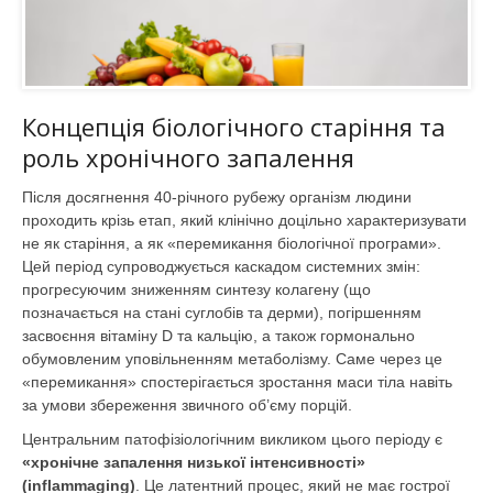
Концепція біологічного старіння та
роль хронічного запалення
Після досягнення 40-річного рубежу організм людини
проходить крізь етап, який клінічно доцільно характеризувати
не як старіння, а як «перемикання біологічної програми».
Цей період супроводжується каскадом системних змін:
прогресуючим зниженням синтезу колагену (що
позначається на стані суглобів та дерми), погіршенням
засвоєння вітаміну D та кальцію, а також гормонально
обумовленим уповільненням метаболізму. Саме через це
«перемикання» спостерігається зростання маси тіла навіть
за умови збереження звичного об’єму порцій.
Центральним патофізіологічним викликом цього періоду є
«хронічне запалення низької інтенсивності»
(inflammaging)
. Це латентний процес, який не має гострої