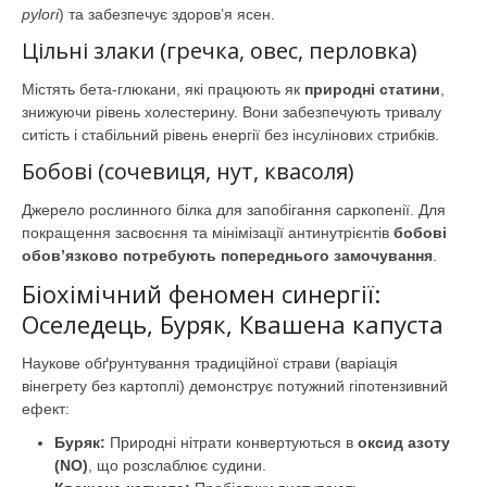
pylori
) та забезпечує здоров’я ясен.
Цільні злаки (гречка, овес, перловка)
Містять бета-глюкани, які працюють як
природні статини
,
знижуючи рівень холестерину. Вони забезпечують тривалу
ситість і стабільний рівень енергії без інсулінових стрибків.
Бобові (сочевиця, нут, квасоля)
Джерело рослинного білка для запобігання саркопенії. Для
покращення засвоєння та мінімізації антинутрієнтів
бобові
обов’язково потребують попереднього замочування
.
Біохімічний феномен синергії:
Оселедець, Буряк, Квашена капуста
Наукове обґрунтування традиційної страви (варіація
вінегрету без картоплі) демонструє потужний гіпотензивний
ефект:
Буряк:
Природні нітрати конвертуються в
оксид азоту
(NO)
, що розслаблює судини.