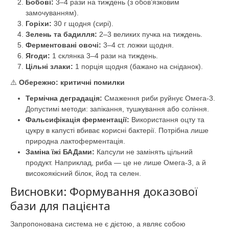
Бобові:
3–4 рази на тиждень (з обов’язковим
замочуванням).
Горіхи:
30 г щодня (сирі).
Зелень та бадилля:
2–3 великих пучка на тиждень.
Ферментовані овочі:
3–4 ст. ложки щодня.
Ягоди:
1 склянка 3–4 рази на тиждень.
Цільні злаки:
1 порція щодня (бажано на сніданок).
⚠️
Обережно: критичні помилки
Термічна деградація:
Смаження риби руйнує Омега-3.
Допустимі методи: запікання, тушкування або соління.
Фальсифікація ферментації:
Використання оцту та
цукру в капусті вбиває корисні бактерії. Потрібна лише
природна лактоферментація.
Заміна їжі БАДами:
Капсули не замінять цільний
продукт. Наприклад, риба — це не лише Омега-3, а й
високоякісний білок, йод та селен.
Висновки: Формування доказової
бази для пацієнта
Запропонована система не є дієтою, а являє собою