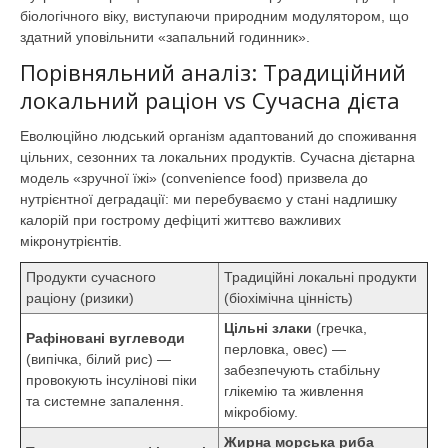
біологічного віку, виступаючи природним модулятором, що
здатний уповільнити «запальний годинник».
Порівняльний аналіз: Традиційний
локальний раціон vs Сучасна дієта
Еволюційно людський організм адаптований до споживання
цільних, сезонних та локальних продуктів. Сучасна дієтарна
модель «зручної їжі» (convenience food) призвела до
нутрієнтної деградації: ми перебуваємо у стані надлишку
калорій при гострому дефіциті життєво важливих
мікронутрієнтів.
Продукти сучасного
Традиційні локальні продукти
раціону (ризики)
(біохімічна цінність)
Цільні злаки
(гречка,
Рафіновані вуглеводи
перловка, овес) —
(випічка, білий рис) —
забезпечують стабільну
провокують інсулінові піки
глікемію та живлення
та системне запалення.
мікробіому.
Жирна морська риба