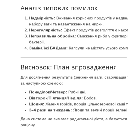
Аналіз типових помилок
Надмірність:
Вживання корисних продуктів у надвели
набору ваги та навантаження на нирки.
Нерегулярність:
Ефект продуктів довголіття є нако
Неправильна обробка:
Смаження риби у фритюрі р
бактерії.
Заміна їжі БАДами:
Капсули не містять усього компл
——————————————————————————–
Висновок: План впровадження
Для досягнення результатів (зниження ваги, стабілізація
за наступною схемою:
Понеділок/Четвер:
Рибні дні.
Вівторок/П’ятниця/Неділя:
Бобові.
Щодня:
Жменя горіхів, порція цільнозернової каші 
3–4 рази на тиждень:
Ягоди та великі порції зелені
Дана система не вимагає радикальної дієти, а базується
раціону.