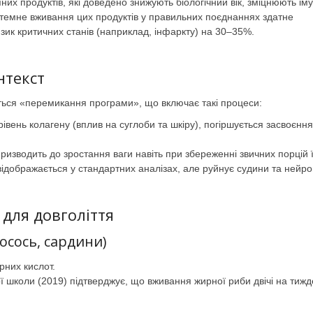
них продуктів, які доведено знижують біологічний вік, зміцнюють іму
истемне вживання цих продуктів у правильних поєднаннях здатне
ризик критичних станів (наприклад, інфаркту) на 30–35%.
нтекст
ється «перемикання програми», що включає такі процеси:
івень колагену (вплив на суглоби та шкіру), погіршується засвоєння
изводить до зростання ваги навіть при збереженні звичних порцій ї
ідображається у стандартних аналізах, але руйнує судини та нейро
 для довголіття
лосось, сардини)
них кислот.
 школи (2019) підтверджує, що вживання жирної риби двічі на тижд