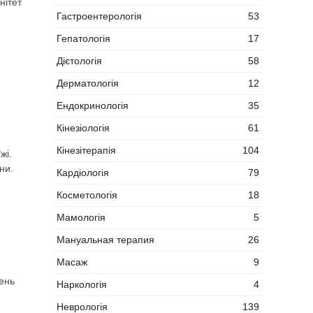
нітет
Гастроентерологія
53
Гепатологія
17
Дієтологія
58
Дерматологія
12
Ендокринологія
35
Кінезіологія
61
Кінезітерапія
104
жі.
ни.
Кардіологія
79
Косметологія
18
Мамологія
5
Мануальная терапия
26
Масаж
9
ень
Наркологія
4
Неврологія
139