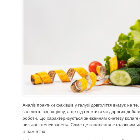
Аналіз практики фахівців у галузі довголіття вказує на т
залежать від раціону, а не від генетики чи дорогих доб
роботи, що характеризується зниженням синтезу колаген
низької інтенсивності». Саме це запалення є головним 
із пам’яттю.