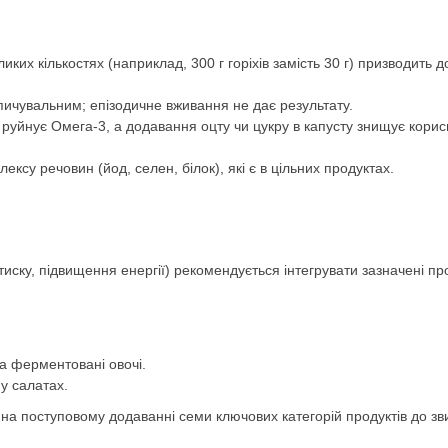
ких кількостях (наприклад, 300 г горіхів замість 30 г) призводить д
пичувальним; епізодичне вживання не дає результату.
уйнує Омега-3, а додавання оцту чи цукру в капусту знищує корис
ексу речовин (йод, селен, білок), які є в цільних продуктах.
 тиску, підвищення енергії) рекомендується інтегрувати зазначені пр
та ферментовані овочі.
 у салатах.
 на поступовому додаванні семи ключових категорій продуктів до зв