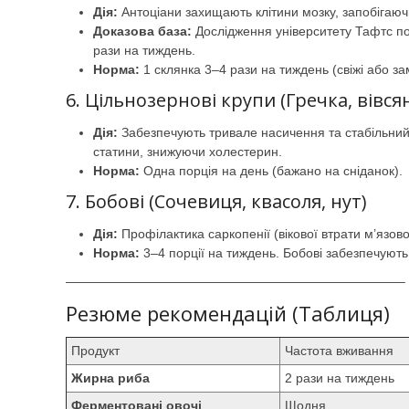
Дія:
Антоціани захищають клітини мозку, запобігаюч
Доказова база:
Дослідження університету Тафтс по
рази на тиждень.
Норма:
1 склянка 3–4 рази на тиждень (свіжі або за
6. Цільнозернові крупи (Гречка, вівся
Дія:
Забезпечують тривале насичення та стабільний 
статини, знижуючи холестерин.
Норма:
Одна порція на день (бажано на сніданок).
7. Бобові (Сочевиця, квасоля, нут)
Дія:
Профілактика саркопенії (вікової втрати м’язово
Норма:
3–4 порції на тиждень. Бобові забезпечують
——————————————————————————–
Резюме рекомендацій (Таблиця)
Продукт
Частота вживання
Жирна риба
2 рази на тиждень
Ферментовані овочі
Щодня