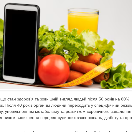
е, що стан здоров’я та зовнішній вигляд людей після 50 років на 80%
авок. Після 40 років організм людини переходить у специфічний режи
у, уповільненням метаболізму та розвитком «хронічного запалення
чинником виникнення серцево-судинних захворювань, діабету та пр