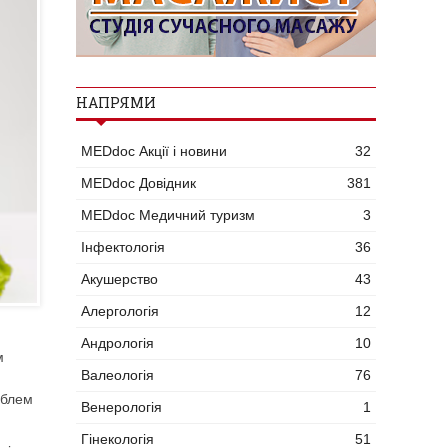
НАПРЯМИ
MEDdoc Акції і новини
32
MEDdoc Довідник
381
MEDdoc Медичний туризм
3
Інфектологія
36
Акушерство
43
Алергологія
12
Андрологія
10
м
Валеологія
76
облем
Венерологія
1
Гінекологія
51