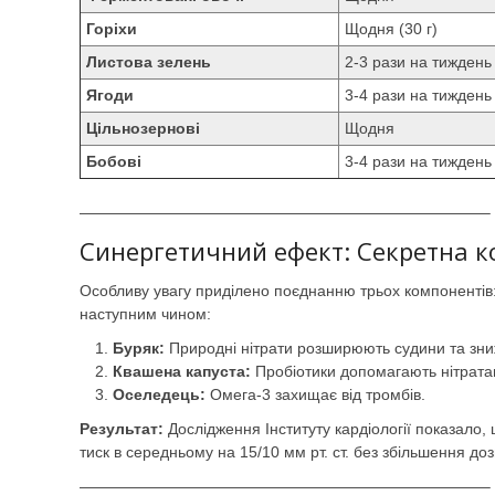
Горіхи
Щодня (30 г)
Листова зелень
2-3 рази на тиждень
Ягоди
3-4 рази на тиждень
Цільнозернові
Щодня
Бобові
3-4 рази на тиждень
——————————————————————————–
Синергетичний ефект: Секретна ко
Особливу увагу приділено поєднанню трьох компонентів
наступним чином:
Буряк:
Природні нітрати розширюють судини та зни
Квашена капуста:
Пробіотики допомагають нітрата
Оселедець:
Омега-3 захищає від тромбів.
Результат:
Дослідження Інституту кардіології показало,
тиск в середньому на 15/10 мм рт. ст. без збільшення дози
——————————————————————————–