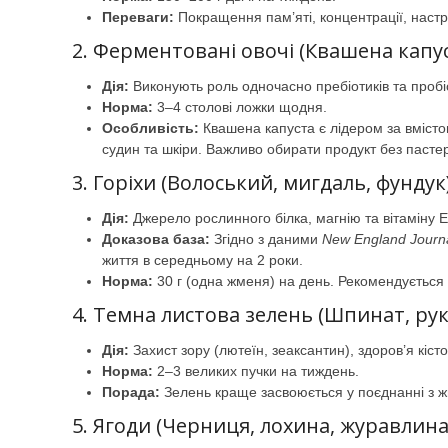
Переваги:
Покращення пам’яті, концентрації, наст
2. Ферментовані овочі (Квашена капус
Дія:
Виконують роль одночасно пребіотиків та пробіо
Норма:
3–4 столові ложки щодня.
Особливість:
Квашена капуста є лідером за вмісто
судин та шкіри. Важливо обирати продукт без пастер
3. Горіхи (Волоський, мигдаль, фундук
Дія:
Джерело рослинного білка, магнію та вітаміну Е
Доказова база:
Згідно з даними
New England Journa
життя в середньому на 2 роки.
Норма:
30 г (одна жменя) на день. Рекомендується
4. Темна листова зелень (Шпинат, рук
Дія:
Захист зору (лютеїн, зеаксантин), здоров’я кісто
Норма:
2–3 великих пучки на тиждень.
Порада:
Зелень краще засвоюється у поєднанні з ж
5. Ягоди (Черниця, лохина, журавлин