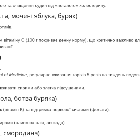
рою та очищення судин від «поганого» холестерину.
та, мочені яблука, буряк)
тиків.
м вітаміну С (100 г покриває денну норму), що критично важливо д
изації.
)
.
l of Medicine
, регулярне вживання горіхів 5 разів на тиждень подов
 вживати сирими або злегка підсушеними.
ола, ботва буряка)
к (вітамін К) та підтримка нервової системи (фолати).
ирами (оливкова олія, авокадо).
а, смородина)