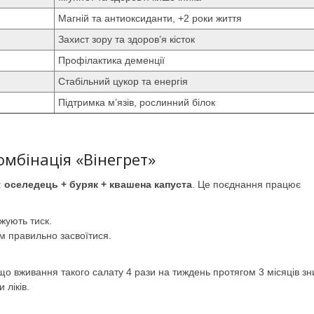
Магній та антиоксиданти, +2 роки життя
Захист зору та здоров’я кісток
Профілактика деменції
Стабільний цукор та енергія
Підтримка м’язів, рослинний білок
мбінація «Вінегрет»
:
оселедець + буряк + квашена капуста
. Це поєднання працює
жують тиск.
м правильно засвоїтися.
 що вживання такого салату 4 рази на тиждень протягом 3 місяців з
 ліків.