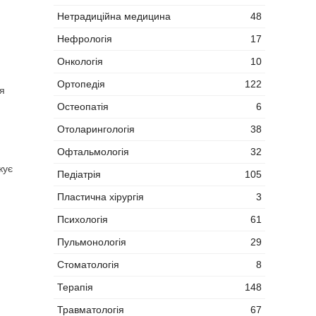
Нетрадиційна медицина
48
Нефрологія
17
Онкологія
10
Ортопедія
122
ля
Остеопатія
6
Отоларингологія
38
Офтальмологія
32
жує
Педіатрія
105
Пластична хірургія
3
Психологія
61
Пульмонологія
29
Стоматологія
8
Терапія
148
Травматологія
67