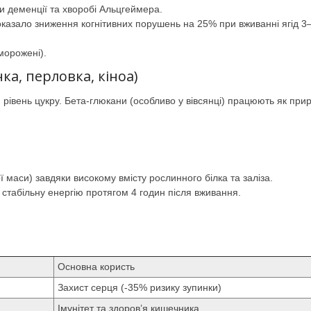
и деменції та хворобі Альцгеймера.
казало зниження когнітивних порушень на 25% при вживанні ягід 3
морожені).
нка, перловка, кіноа)
рівень цукру. Бета-глюкани (особливо у вівсянці) працюють як при
ї маси) завдяки високому вмісту рослинного білка та заліза.
 стабільну енергію протягом 4 годин після вживання.
Основна користь
Захист серця (-35% ризику зупинки)
Імунітет та здоров’я кишечника