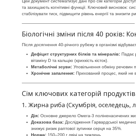
Цей документ систематизує дані про сім категорій доступ
та захищають когнітивні функції. Ключовий висновок: с
стабілізувати тиск, підвищити рівень енергії та знизити 
——————————————————————————–
Біологічні зміни після 40 років: Ко
Після досягнення 40-річного рубежу в організмі відбува
Дефіцит структурних білків та мінералів:
Падає р
вітаміну D та кальцію (крихкість кісток).
Метаболічні зсуви:
Уповільнення обміну речовин пр
Хронічне запалення:
Прихований процес, який не в
——————————————————————————–
Сім ключових категорій продуктів
1. Жирна риба (Скумбрія, оселедець, 
Дія:
Основне джерело Омега-3 поліненасичених жир
Доказова база:
Дослідження Гарвардської медичної
знижує ризик раптової зупинки серця на 35%.
Норма:
150–200 г двічі на тиждень.