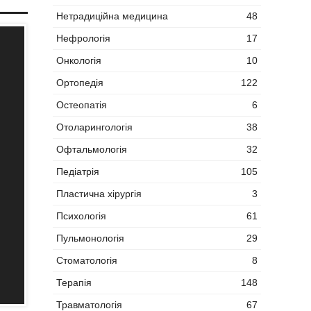
Нетрадиційна медицина
48
Нефрологія
17
Онкологія
10
Ортопедія
122
Остеопатія
6
Отоларингологія
38
Офтальмологія
32
Педіатрія
105
Пластична хірургія
3
Психологія
61
Пульмонологія
29
Стоматологія
8
Терапія
148
Травматологія
67