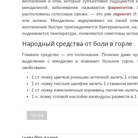
воспаление и отек, которые субъективно ощущаются к
миндалиной, заболевание называется
фарингитом
. 
расположены голосовые связки, — это уже
ларингит
. И
или ангина. Миндалины задерживают на своей пове
воспалению быстро присоединяется бактериальное, на
поднимается температура, появляются симптомы интокс
Народный средства от боли в горле
Главное средство — это полоскание. Полезно даже пр
выделения с миндалин и освежает больное горло. 
свойствами.
1 ст. ложку цветков ромашки аптечной залить 1 стак
1 ст. ложку листьев шалфея залить 1 стаканом кипят
1 ст. ложку измельченных корневищ лапчатки залить
1 ч. ложку готовой настойки календулы развести в 1
Гортань