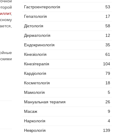
точной
Гастроентерологія
53
оторой
зиллит
,
Гепатологія
17
усному
Дієтологія
58
ается,
Дерматологія
12
Ендокринологія
35
нойные
Кінезіологія
61
скими
Кінезітерапія
104
Кардіологія
79
Косметологія
18
Мамологія
5
Мануальная терапия
26
Масаж
9
Наркологія
4
Неврологія
139