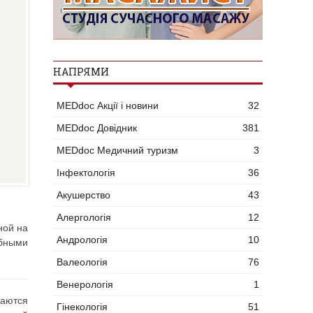
НАПРЯМИ
MEDdoc Акції і новини
32
MEDdoc Довідник
381
MEDdoc Медичний туризм
3
Інфектологія
36
Акушерство
43
Алергологія
12
ной на
Андрологія
10
ёбными
Валеологія
76
Венерологія
1
ваются
Гінекологія
51