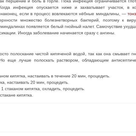
ак першение и боль в горле. Пока инфекция ограничивается гло
Когда инфекция опускается ниже и захватывает участок, в к
 наконец, если в процесс вовлекаются нёбные миндалины, —
тон
рхности множество болезнетворных бактерий, поэтому к вир
 миндалинах появляется белый гнойный налет. Самочуствие ухудш
икации. Иногда заболевание начинается сразу с ангины.
осто полоскание чистой кипяченой водой, так как она смывает г
Но еще лучше полоскать раствором, обладающим антисептиче
аном кипятка, настаивать в течение 20 мин, процедить.
ка, настаивать 20 мин, процедить.
 1 стаканом кипятка, охладить, процедить.
 стакане кипятка.