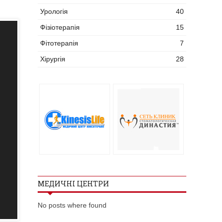
Урологія
40
Фізіотерапія
15
Фітотерапія
7
Хірургія
28
МЕДИЧНІ ЦЕНТРИ
No posts where found