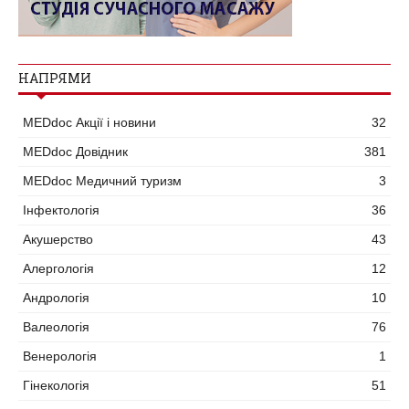
НАПРЯМИ
MEDdoc Акції і новини
32
MEDdoc Довідник
381
MEDdoc Медичний туризм
3
Інфектологія
36
Акушерство
43
Алергологія
12
Андрологія
10
Валеологія
76
Венерологія
1
Гінекологія
51