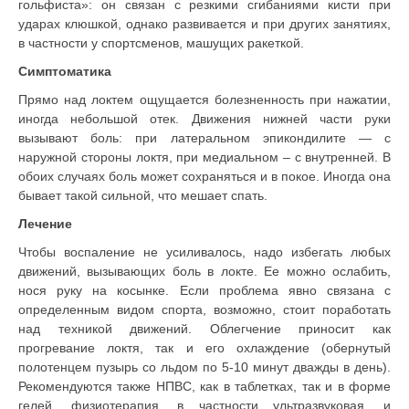
гольфиста»: он связан с резкими сгибаниями кисти при
ударах клюшкой, однако развивается и при других занятиях,
в частности у спортсменов, машущих ракеткой.
Симптоматика
Прямо над локтем ощущается болезненность при нажатии,
иногда небольшой отек. Движения нижней части руки
вызывают боль: при латеральном эпикондилите — с
наружной стороны локтя, при медиальном – с внутренней. В
обоих случаях боль может сохраняться и в покое. Иногда она
бывает такой сильной, что мешает спать.
Лечение
Чтобы воспаление не усиливалось, надо избегать любых
движений, вызывающих боль в локте. Ее можно ослабить,
нося руку на косынке. Если проблема явно связана с
определенным видом спорта, возможно, стоит поработать
над техникой движений. Облегчение приносит как
прогревание локтя, так и его охлаждение (обернутый
полотенцем пузырь со льдом по 5-10 минут дважды в день).
Рекомендуются также НПВС, как в таблетках, так и в форме
гелей, физиотерапия, в частности ультразвуковая, и