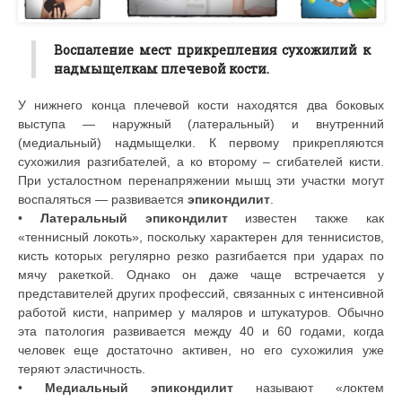
Воспаление мест прикрепления сухожилий к
надмыщелкам плечевой кости.
У нижнего конца плечевой кости находятся два боковых
выступа — наружный (латеральный) и внутренний
(медиальный) надмыщелки. К первому прикрепляются
сухожилия разгибателей, а ко второму – сгибателей кисти.
При усталостном перенапряжении мышц эти участки могут
воспаляться — развивается
эпикондилит
.
•
Латеральный эпикондилит
известен также как
«теннисный локоть», поскольку характерен для теннисистов,
кисть которых регулярно резко разгибается при ударах по
мячу ракеткой. Однако он даже чаще встречается у
представителей других профессий, связанных с интенсивной
работой кисти, например у маляров и штукатуров. Обычно
эта патология развивается между 40 и 60 годами, когда
человек еще достаточно активен, но его сухожилия уже
теряют эластичность.
•
Медиальный эпикондилит
называют «локтем