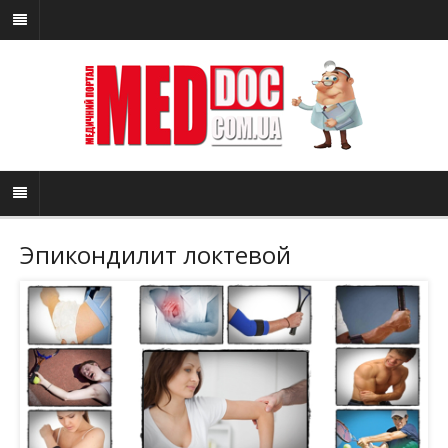
Эпикондилит локтевой