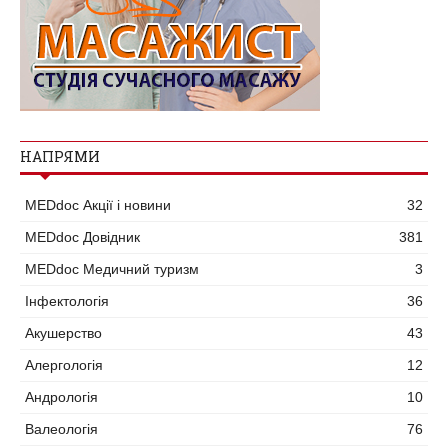
НАПРЯМИ
MEDdoc Акції і новини
32
MEDdoc Довідник
381
MEDdoc Медичний туризм
3
Інфектологія
36
Акушерство
43
Алергологія
12
Андрологія
10
Валеологія
76