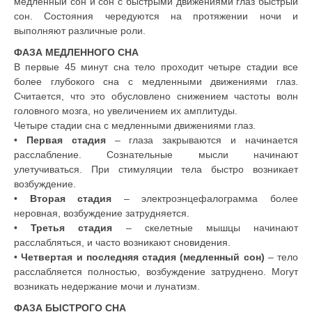
медленный сон и сон с быстрыми движениями глаз быстрый
сон. Состояния чередуются на протяжении ночи и
выполняют различные роли.
ФАЗА МЕДЛЕННОГО СНА
В первые 45 минут сна тело проходит четыре стадии все
более глубокого сна с медленными движениями глаз.
Считается, что это обусловлено снижением частоты волн
головного мозга, но увеличением их амплитуды.
Четыре стадии сна с медленными движениями глаз.
•
Первая стадия
– глаза закрываются и начинается
расслабление. Сознательные мысли начинают
улетучиваться. При стимуляции тела быстро возникает
возбуждение.
•
Вторая стадия
– электроэнцефалограмма более
неровная, возбуждение затрудняется.
•
Третья стадия
– скелетные мышцы начинают
расслабляться, и часто возникают сновидения.
•
Четвертая и последняя стадия
(медленный сон)
– тело
расслабляется полностью, возбуждение затруднено. Могут
возникать недержание мочи и лунатизм.
ФАЗА БЫСТРОГО СНА