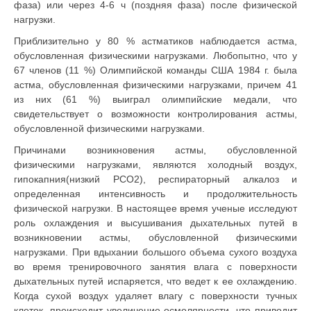
фаза) или через 4-6 ч (поздняя фаза) после физической
нагрузки.
Приблизительно у 80 % астматиков наблюдается астма,
обусловленная физическими нагрузками. Любопытно, что у
67 членов (11 %) Олимпийской команды США 1984 г. была
астма, обусловленная физическими нагрузками, причем 41
из них (61 %) выиграл олимпийские медали, что
свидетельствует о возможности контролирования астмы,
обусловленной физическими нагрузками.
Причинами возникновения астмы, обусловленной
физическими нагрузками, являются холодный воздух,
гипокапния(низкий РСО2), респираторный алкалоз и
определенная интенсивность и продолжительность
физической нагрузки. В настоящее время ученые исследуют
роль охлаждения и высушивания дыхательных путей в
возникновении астмы, обусловленной физическими
нагрузками. При вдыхании большого объема сухого воздуха
во время тренировочного занятия влага с поверхности
дыхательных путей испаряется, что ведет к ее охлаждению.
Когда сухой воздух удаляет влагу с поверхности тучных
клеток, происходит увеличение осмолярности, что приводит