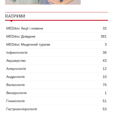
НАПРЯМИ
MEDdoc Акції і новини
32
MEDdoc Довідник
381
MEDdoc Медичний туризм
3
Інфектологія
36
Акушерство
43
Алергологія
12
Андрологія
10
Валеологія
76
Венерологія
1
Гінекологія
51
Гастроентерологія
53