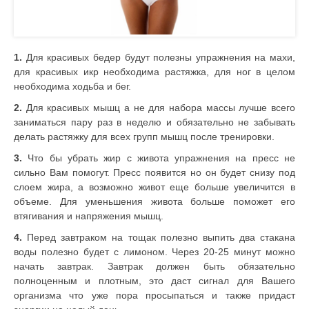
1.
Для красивых бедер будут полезны упражнения на махи,
для красивых икр необходима растяжка, для ног в целом
необходима ходьба и бег.
2.
Для красивых мышц а не для набора массы лучше всего
заниматься пару раз в неделю и обязательно не забывать
делать растяжку для всех групп мышц после тренировки.
3.
Что бы убрать жир с живота упражнения на пресс не
сильно Вам помогут. Пресс появится но он будет снизу под
слоем жира, а возможно живот еще больше увеличится в
объеме. Для уменьшения живота больше поможет его
втягивания и напряжения мышц.
4.
Перед завтраком на тощак полезно выпить два стакана
воды полезно будет с лимоном. Через 20-25 минут можно
начать завтрак. Завтрак должен быть обязательно
полноценным и плотным, это даст сигнал для Вашего
организма что уже пора просыпаться и также придаст