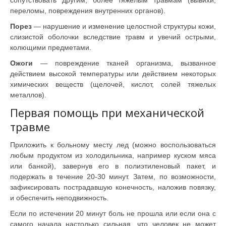
сопутствовать другим, более тяжелым травмам (вывихи,
переломы, повреждения внутренних органов).
Порез
— нарушение и изменение целостной структуры кожи,
слизистой оболочки вследствие травм и увечий острыми,
колющими предметами.
Ожоги
— повреждение тканей организма, вызванное
действием высокой температуры или действием некоторых
химических веществ (щелочей, кислот, солей тяжелых
металлов).
Первая помощь при механической
травме
Приложить к больному месту лед (можно воспользоваться
любым продуктом из холодильника, например куском мяса
или банкой), завернув его в полиэтиленовый пакет, и
подержать в течение 20-30 минут. Затем, по возможности,
зафиксировать пострадавшую конечность, наложив повязку,
и обеспечить неподвижность.
Если по истечении 20 минут боль не прошла или если она с
самого начала настолько сильная, что человек не может