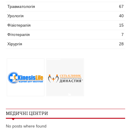
Травматологія
67
Урологія
40
Фізіотерапія
15
Фітотерапія
7
Хірургія
28
МЕДИЧНІ ЦЕНТРИ
No posts where found