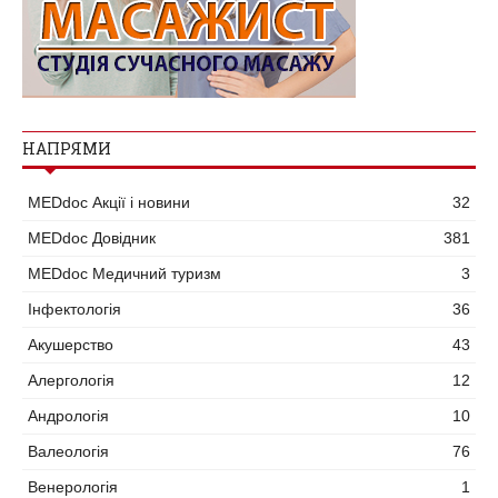
НАПРЯМИ
MEDdoc Акції і новини
32
MEDdoc Довідник
381
MEDdoc Медичний туризм
3
Інфектологія
36
Акушерство
43
Алергологія
12
Андрологія
10
Валеологія
76
Венерологія
1