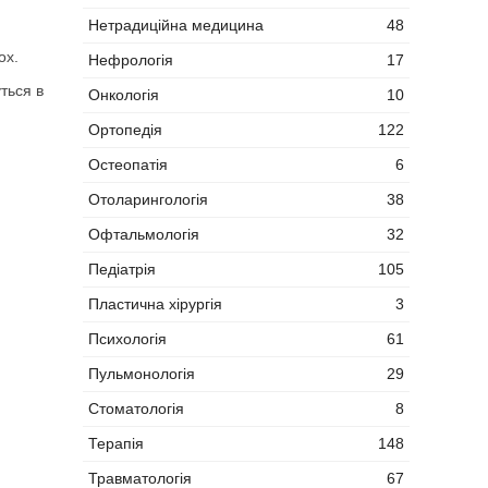
Нетрадиційна медицина
48
ох.
Нефрологія
17
ться в
Онкологія
10
Ортопедія
122
Остеопатія
6
Отоларингологія
38
Офтальмологія
32
Педіатрія
105
Пластична хірургія
3
Психологія
61
Пульмонологія
29
Стоматологія
8
Терапія
148
Травматологія
67