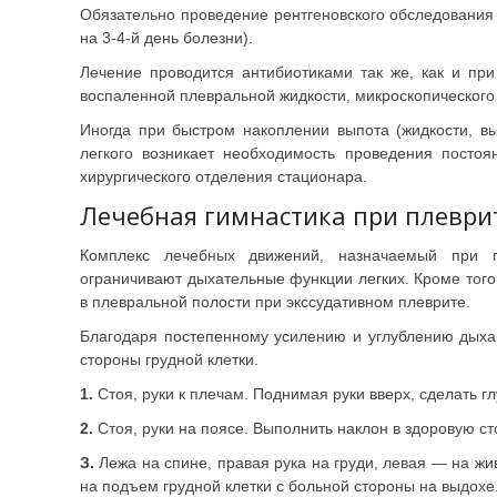
Обязательно проведение рентгеновского обследования 
на 3-4-й день болезни).
Лечение проводится антибиотиками так же, как и пр
воспаленной плевральной жидкости, микроскопического 
Иногда при быстром накоплении выпота (жидкости, в
легкого возникает необходимость проведения постоя
хирургического отделения стационара.
Лечебная гимнастика при плеври
Комплекс лечебных движений, назначаемый при пл
ограничивают дыхательные функции легких. Кроме того
в плевральной полости при экссудативном плеврите.
Благодаря постепенному усилению и углублению дыха
стороны грудной клетки.
1.
Стоя, руки к плечам. Поднимая руки вверх, сделать гл
2.
Стоя, руки на поясе. Выполнить наклон в здоровую сто
З.
Лежа на спине, правая рука на груди, левая — на ж
на подъем грудной клетки с больной стороны на выдохе