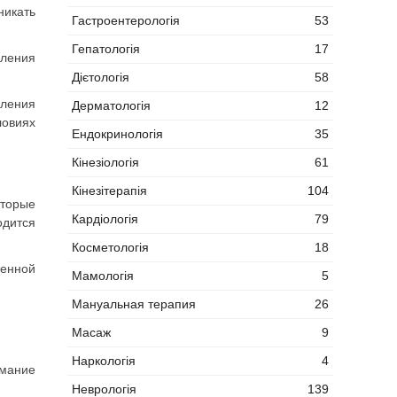
никать
Гастроентерологія
53
Гепатологія
17
аления
Дієтологія
58
вления
Дерматологія
12
ловиях
Ендокринологія
35
Кінезіологія
61
Кінезітерапія
104
торые
Кардіологія
79
одится
Косметологія
18
женной
Мамологія
5
Мануальная терапия
26
Масаж
9
Наркологія
4
имание
Неврологія
139