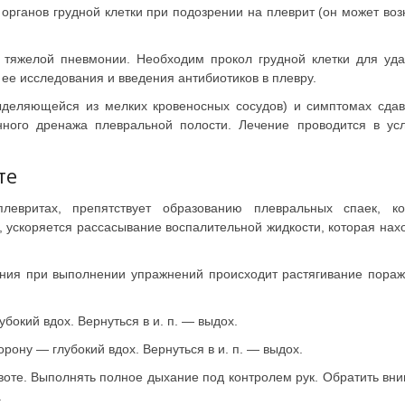
органов грудной клетки при подозрении на плеврит (он может воз
и тяжелой пневмонии. Необходим прокол грудной клетки для уд
ее исследования и введения антибиотиков в плевру.
ыделяющейся из мелких кровеносных сосудов) и симптомах сда
нного дренажа плевральной полости. Лечение проводится в ус
те
евритах, препятствует образованию плевральных спаек, ко
, ускоряется рассасывание воспалительной жидкости, которая нах
ния при выполнении упражнений происходит растягивание пора
убокий вдох. Вернуться в и. п. — выдох.
рону — глубокий вдох. Вернуться в и. п. — выдох.
ивоте. Выполнять полное дыхание под контролем рук. Обратить вн
.