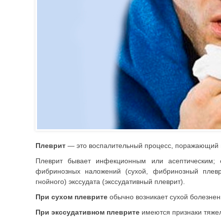
Плеврит
— это воспалительный процесс, поражающий 
Плеврит бывает инфекционным или асептическим; с
фибринозных наложений (сухой, фибринозный плеври
гнойного) экссудата (экссудативный плеврит).
При сухом плеврите
обычно возникает сухой болезнен
При экссудативном плеврите
имеются признаки тяжел