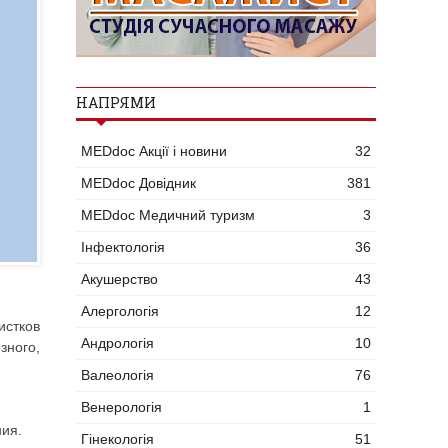
НАПРЯМИ
MEDdoc Акції і новини
32
MEDdoc Довідник
381
MEDdoc Медичний туризм
3
Інфектологія
36
Акушерство
43
Алергологія
12
стков
Андрологія
10
зного,
Валеологія
76
Венерологія
1
ия.
Гінекологія
51