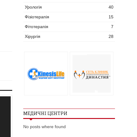
Урологія
40
Фізіотерапія
15
Фітотерапія
7
Хірургія
28
МЕДИЧНІ ЦЕНТРИ
No posts where found