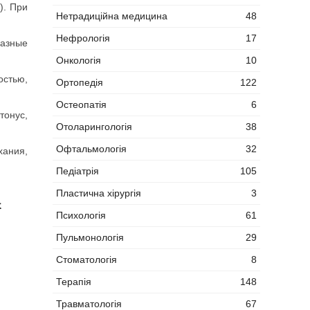
). При
Нетрадиційна медицина
48
Нефрологія
17
разные
Онкологія
10
стью,
Ортопедія
122
Остеопатія
6
тонус,
Отоларингологія
38
Офтальмологія
32
хания,
Педіатрія
105
Пластична хірургія
3
к
Психологія
61
Пульмонологія
29
Стоматологія
8
Терапія
148
Травматологія
67