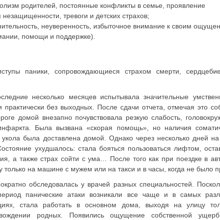
голизм родителей, постоянные конфликты в семье, проявление
незащищенности, тревоги и детских страхов;
нительность, неуверенность, избыточное внимание к своим ощуще
мании, помощи и поддержке).
ступы паники, сопровождающиеся страхом смерти, сердцебие
оследние несколько месяцев испытывала значительные умстве
и практически без выходных. После сдачи отчета, отмечая это со
роге домой внезапно почувствовала резкую слабость, головокру
инфаркта. Была вызвана «скорая помощь», но наличия сомати
 укола была доставлена домой. Однако через несколько дней н
Состояние ухудшалось: стала бояться пользоваться лифтом, оста
ия, а также страх сойти с ума… После того как при поездке в ав
у только на машине с мужем или на такси и в часы, когда не было п
ократно обследовалась у врачей разных специальностей. Поскол
период панические атаки возникали все чаще и в самых раз
циях, стала работать в основном дома, выходя на улицу то
овождении родных. Появились ощущение собственной ущербн