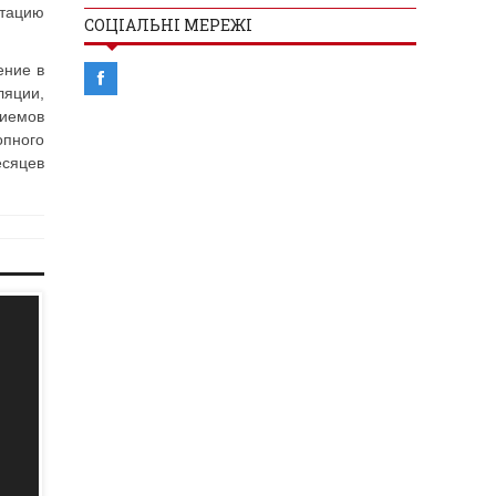
ьтацию
СОЦІАЛЬНІ МЕРЕЖІ
ение в
яции,
иемов
пного
есяцев