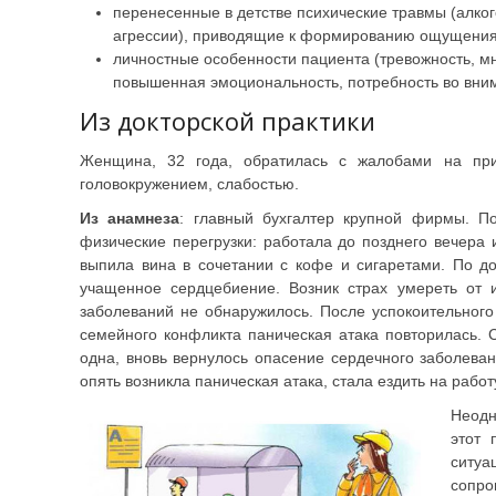
перенесенные в детстве психические травмы (алко
агрессии), приводящие к формированию ощущения 
личностные особенности пациента (тревожность, м
повышенная эмоциональность, потребность во вни
Из докторской практики
Женщина, 32 года, обратилась с жалобами на при
головокружением, слабостью.
Из анамнеза
: главный бухгалтер крупной фирмы. П
физические перегрузки: работала до позднего вечера 
выпила вина в сочетании с кофе и сигаретами. По до
учащенное сердцебиение. Возник страх умереть от 
заболеваний не обнаружилось. После успокоительного
семейного конфликта паническая атака повторилась. 
одна, вновь вернулось опасение сердечного заболеван
опять возникла паническая атака, стала ездить на работ
Неодн
этот 
ситуа
сопр