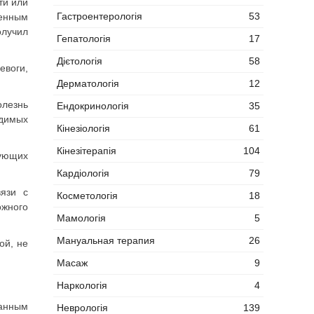
ти или
Гастроентерологія
53
ченным
олучил
Гепатологія
17
Дієтологія
58
воги,
Дерматологія
12
олезнь
Ендокринологія
35
идимых
Кінезіологія
61
Кінезітерапія
104
ующих
Кардіологія
79
язи с
Косметологія
18
ожного
Мамологія
5
Мануальная терапия
26
ой, не
Масаж
9
Наркологія
4
занным
Неврологія
139