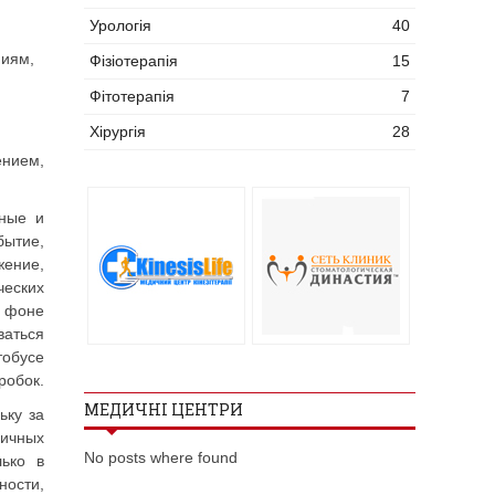
Урологія
40
ниям,
Фізіотерапія
15
Фітотерапія
7
Хірургія
28
нием,
нные и
бытие,
жение,
ческих
а фоне
ваться
тобусе
робок.
МЕДИЧНІ ЦЕНТРИ
ьку за
личных
No posts where found
лько в
ости,