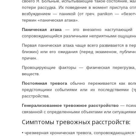
своего Я. Больные, испытывающие такое состояние, ж
потери рассудка. Их поведение в момент приступа о
возбуждением — паникой (от греч. panikon — «безот
термин «паническая атака».
Паническая атака
— это внезапно наступающий не
сопровождающийся различными неприятными ощущен
Первая паническая атака чаще всего развивается в пер
близких) или его ожидания (перед экзаменом, публич
причин.
Провоцирующие факторы — физическая перегрузка, 
веществ.
Постоянная тревога
обычно переживается как волн
предстоящими событиями или их последствиями (тр
расстройства.
Генерализованное тревожное расстройство
— психи
связанной с определенными объектами или ситуациями
Симптомы тревожных расстройств:
• чрезмерная хроническая тревога, сопровождающаяся