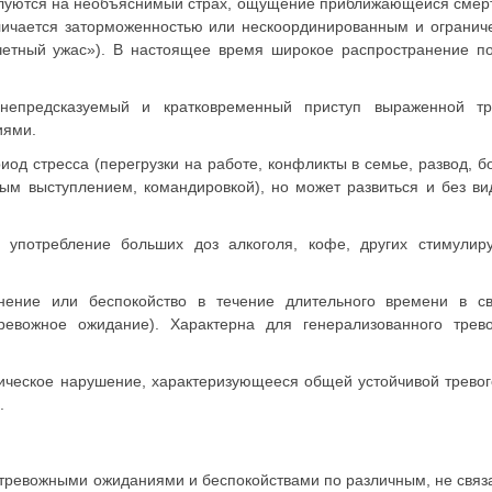
алуются на необъяснимый страх, ощущение приближающейся смер
тличается заторможенностью или нескоординированным и ограни
четный ужас»). В настоящее время широкое распространение п
предсказуемый и кратковременный приступ выраженной тре
иями.
иод стресса (перегрузки на работе, конфликты в семье, развод, б
ным выступлением, командировкой), но может развиться и без в
употребление больших доз алкоголя, кофе, других стимулир
ение или беспокойство в течение длительного времени в св
евожное ожидание). Характерна для генерализованного трев
ческое нарушение, характеризующееся общей устойчивой тревог
.
 тревожными ожиданиями и беспокойствами по различным, не свя