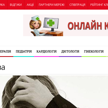
ИКА
ВІДГУКИ
АКЦІЇ
ПАРТНЕРИ МЕРЕЖІ
СПІВПРАЦЯ
РЕЙТИНГ КЛ
ТЕРАПІЯ
ПЕДІАТРІЯ
КАРДІОЛОГІЯ
ДІЄТОЛОГІЯ
ГІНЕКОЛОГІЯ
ва