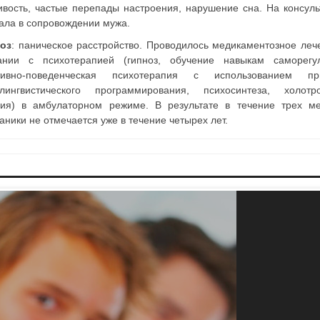
ивость, частые перепады настроения, нарушение сна. На консул
ала в сопровождении мужа.
оз
: паническое расстройство. Проводилось медикаментозное леч
ании с психотерапией (гипноз, обучение навыкам саморегул
итивно-поведенческая психотерапия с использованием пр
лингвистического программирования, психосинтеза, холотро
ия) в амбулаторном режиме. В результате в течение трех м
ники не отмечается уже в течение четырех лет.