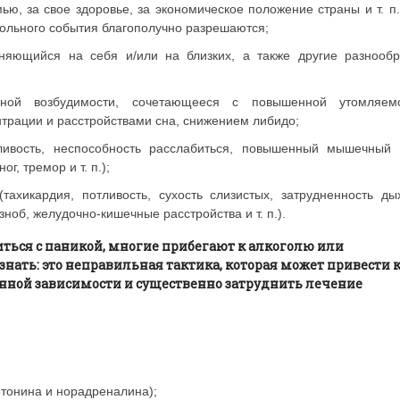
ью, за свое здоровье, за экономическое положение страны и т. п.
 больного события благополучно разрешаются;
аняющийся на себя и/или на близких, а также другие разнооб
ной возбудимости, сочетающееся с повышенной утомляемо
трации и расстройствами сна, снижением либидо;
ливость, неспособность расслабиться, повышенный мышечный 
, тремор и т. п.);
тахикардия, потливость, сухость слизистых, затрудненность ды
ноб, желудочно-кишечные расстройства и т. п.).
ться с паникой, многие прибегают к алкоголю или
ать: это неправильная тактика, которая может привести 
нной зависимости и существенно затруднить лечение
отонина и норадреналина);