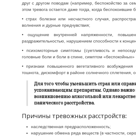
друг с другом поводам (например, беспокойство за сем
этом тревога остается даже тогда, когда беспокоившие
• страх болезни или несчастного случая, распростр
волнения и дурные предчувствия;
• ощущение внутренней напряженности, повышен
раздражительностью, нарушением способности к концен
• психомоторные симптомы (суетливость и непосед
головные боли и боли в спине, симптом «беспокойных» ног
• признаки повышенного вегетативного возбуждения (
тошнота, дискомфорт в районе солнечного сплетения, оз
Для того чтобы уменьшить страх или справи
успокаивающим препаратам. Однако важно зн
возникновению алкогольной или лекарстве
панического расстройства.
Причины тревожных расстройств:
наследственная предрасположенность;
нарушение обмена ряда веществ (в частности, сер