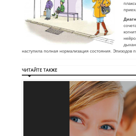
плакс
приех
Диагн
сочет
когн
нейро
дыхан
наступила полная нормализация состояния. Эпизодов па
ЧИТАЙТЕ ТАКЖЕ