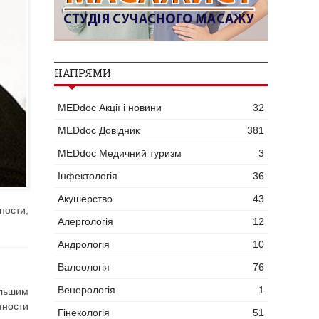
НАПРЯМИ
MEDdoc Акції і новини
32
MEDdoc Довідник
381
MEDdoc Медичний туризм
3
Інфектологія
36
Акушерство
43
ности,
Алергологія
12
Андрологія
10
Валеологія
76
Венерологія
1
льшим
тности
Гінекологія
51